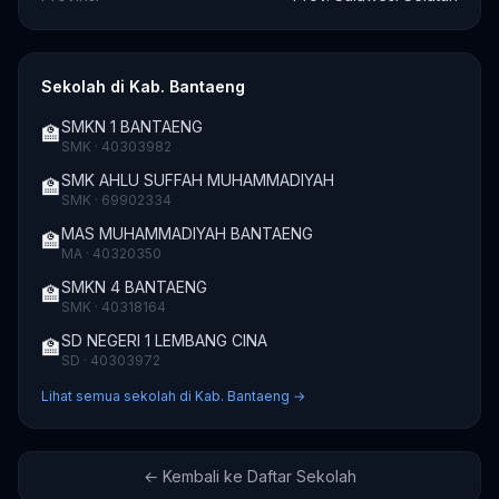
Sekolah di Kab. Bantaeng
SMKN 1 BANTAENG
🏫
SMK · 40303982
SMK AHLU SUFFAH MUHAMMADIYAH
🏫
SMK · 69902334
MAS MUHAMMADIYAH BANTAENG
🏫
MA · 40320350
SMKN 4 BANTAENG
🏫
SMK · 40318164
SD NEGERI 1 LEMBANG CINA
🏫
SD · 40303972
Lihat semua sekolah di Kab. Bantaeng →
← Kembali ke Daftar Sekolah