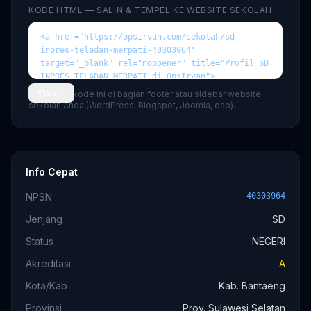
KODE HTML — SALIN & TEMPEL KE WEBSITE SEKOLAH
Salin
💡 Tempel kode ini di bagian footer atau sidebar website
sekolah Anda (WordPress, Blogspot, Joomla, dsb).
Info Cepat
NPSN
40303964
Jenjang
SD
Status
NEGERI
Akreditasi
A
Kota/Kab
Kab. Bantaeng
Provinsi
Prov. Sulawesi Selatan