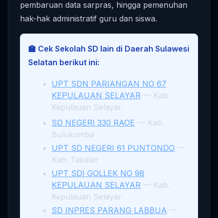
pembaruan data sarpras, hingga pemenuhan
hak-hak administratif guru dan siswa.
🏫 Cek Sekolah SD lain di Daerah Sulawesi
Selatan berikut ini:
UPT SDN PARIANGAN NO 67
KEPULAUAN SELAYAR
— Kab.
Kepulauan Selayar
SD NEGERI 330 RAOE
— Kab.
Bulukumba
UPT SD NEGERI 61 PUNTONDO
—
Kab. Takalar
UPT SDI GOLLEK NO 98
KEPULAUAN SELAYAR
— Kab.
Kepulauan Selayar
SD INPRES PARANG LABBUA
—