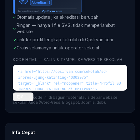
✓
Otomatis update jika akreditasi berubah
Ringan — hanya 1 file SVG, tidak memperlambat
✓
website
✓
Link ke profil lengkap sekolah di OpsIrvan.com
✓
Gratis selamanya untuk operator sekolah
KODE HTML — SALIN & TEMPEL KE WEBSITE SEKOLAH
Salin
💡 Tempel kode ini di bagian footer atau sidebar website
sekolah Anda (WordPress, Blogspot, Joomla, dsb).
Info Cepat