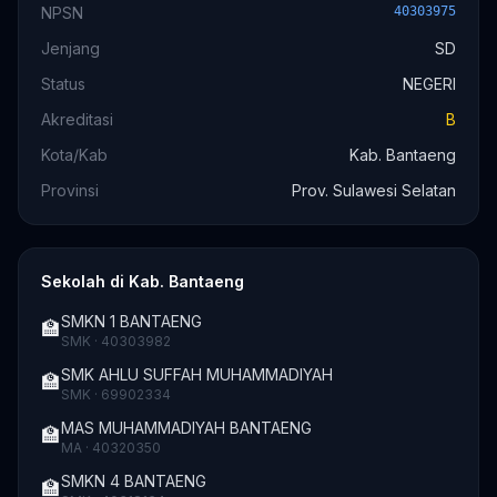
NPSN
40303975
Jenjang
SD
Status
NEGERI
Akreditasi
B
Kota/Kab
Kab. Bantaeng
Provinsi
Prov. Sulawesi Selatan
Sekolah di Kab. Bantaeng
SMKN 1 BANTAENG
🏫
SMK · 40303982
SMK AHLU SUFFAH MUHAMMADIYAH
🏫
SMK · 69902334
MAS MUHAMMADIYAH BANTAENG
🏫
MA · 40320350
SMKN 4 BANTAENG
🏫