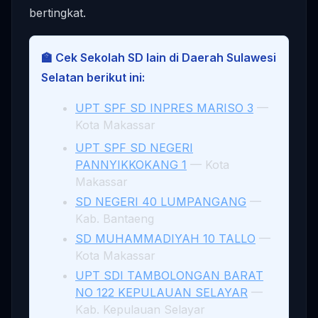
bertingkat.
🏫 Cek Sekolah SD lain di Daerah Sulawesi
Selatan berikut ini:
UPT SPF SD INPRES MARISO 3
—
Kota Makassar
UPT SPF SD NEGERI
PANNYIKKOKANG 1
— Kota
Makassar
SD NEGERI 40 LUMPANGANG
—
Kab. Bantaeng
SD MUHAMMADIYAH 10 TALLO
—
Kota Makassar
UPT SDI TAMBOLONGAN BARAT
NO 122 KEPULAUAN SELAYAR
—
Kab. Kepulauan Selayar