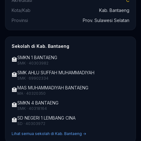
Akreditasi
C
Kota/Kab
Kab. Bantaeng
Provinsi
Prov. Sulawesi Selatan
Sekolah di Kab. Bantaeng
SMKN 1 BANTAENG
🏫
SMK · 40303982
SMK AHLU SUFFAH MUHAMMADIYAH
🏫
SMK · 69902334
MAS MUHAMMADIYAH BANTAENG
🏫
MA · 40320350
SMKN 4 BANTAENG
🏫
SMK · 40318164
SD NEGERI 1 LEMBANG CINA
🏫
SD · 40303972
Lihat semua sekolah di Kab. Bantaeng →