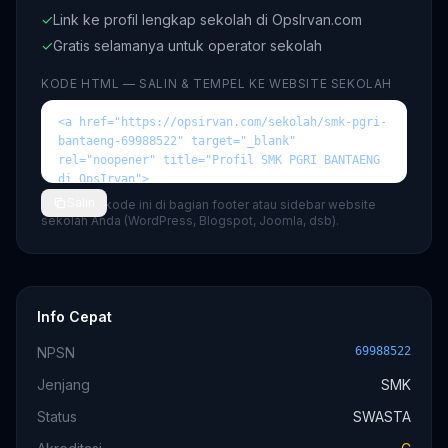
✓
Link ke profil lengkap sekolah di OpsIrvan.com
✓
Gratis selamanya untuk operator sekolah
KODE HTML — SALIN & TEMPEL KE WEBSITE SEKOLAH
Salin
💡 Tempel kode ini di bagian footer atau sidebar website
sekolah Anda (WordPress, Blogspot, Joomla, dsb).
Info Cepat
NPSN
69988522
Jenjang
SMK
Status
SWASTA