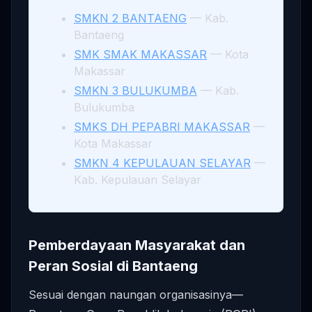
SMKN 2 BANTAENG
— Kab.
Bantaeng
SMK SMAK MAKASSAR
— Kota
Makassar
SMKN 3 BULUKUMBA
— Kab.
Bulukumba
SMKS DH PEPABRI MAKASSAR
—
Kota Makassar
SMKN 4 KEPULAUAN SELAYAR
—
Kab. Kepulauan Selayar
Pemberdayaan Masyarakat dan
Peran Sosial di Bantaeng
Sesuai dengan naungan organisasinya—