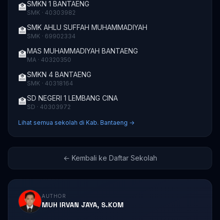
SMKN 1 BANTAENG
🏫
SMK · 40303982
SMK AHLU SUFFAH MUHAMMADIYAH
🏫
SMK · 69902334
MAS MUHAMMADIYAH BANTAENG
🏫
MA · 40320350
SMKN 4 BANTAENG
🏫
SMK · 40318164
SD NEGERI 1 LEMBANG CINA
🏫
SD · 40303972
Lihat semua sekolah di Kab. Bantaeng →
← Kembali ke Daftar Sekolah
AUTHOR
MUH IRVAN JAYA, S.KOM