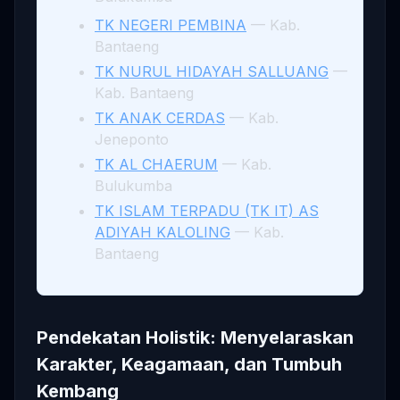
TK NEGERI PEMBINA
— Kab.
Bantaeng
TK NURUL HIDAYAH SALLUANG
—
Kab. Bantaeng
TK ANAK CERDAS
— Kab.
Jeneponto
TK AL CHAERUM
— Kab.
Bulukumba
TK ISLAM TERPADU (TK IT) AS
ADIYAH KALOLING
— Kab.
Bantaeng
Pendekatan Holistik: Menyelaraskan
Karakter, Keagamaan, dan Tumbuh
Kembang