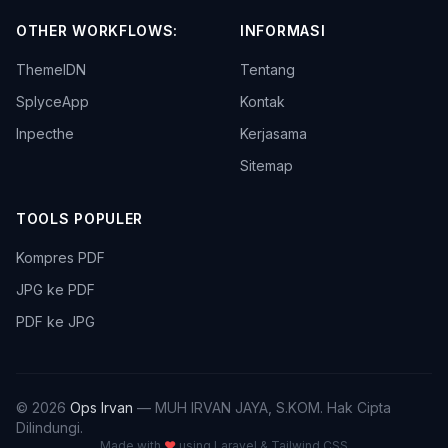
OTHER WORKFLOWS:
INFORMASI
ThemeIDN
Tentang
SplyceApp
Kontak
Inpecthe
Kerjasama
Sitemap
TOOLS POPULER
Kompres PDF
JPG ke PDF
PDF ke JPG
© 2026
Ops Irvan
— MUH IRVAN JAYA, S.KOM. Hak Cipta
Dilindungi.
Made with
♥
using Laravel & Tailwind CSS