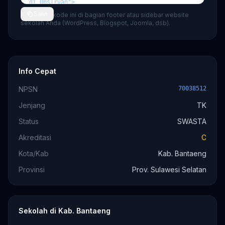
Salin
💡 Tempel kode ini di bagian footer atau sidebar website
sekolah Anda (WordPress, Blogspot, Joomla, dsb).
Info Cepat
NPSN
70038512
Jenjang
TK
Status
SWASTA
Akreditasi
C
Kota/Kab
Kab. Bantaeng
Provinsi
Prov. Sulawesi Selatan
Sekolah di Kab. Bantaeng