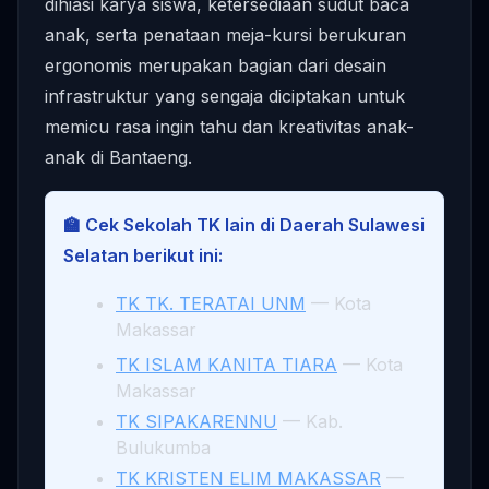
dihiasi karya siswa, ketersediaan sudut baca
anak, serta penataan meja-kursi berukuran
ergonomis merupakan bagian dari desain
infrastruktur yang sengaja diciptakan untuk
memicu rasa ingin tahu dan kreativitas anak-
anak di Bantaeng.
🏫 Cek Sekolah TK lain di Daerah Sulawesi
Selatan berikut ini:
TK TK. TERATAI UNM
— Kota
Makassar
TK ISLAM KANITA TIARA
— Kota
Makassar
TK SIPAKARENNU
— Kab.
Bulukumba
TK KRISTEN ELIM MAKASSAR
—