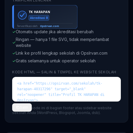
TAMPILAN LENCANA
✓
Otomatis update jika akreditasi berubah
Ringan — hanya 1 file SVG, tidak memperlambat
✓
website
✓
Link ke profil lengkap sekolah di OpsIrvan.com
✓
Gratis selamanya untuk operator sekolah
KODE HTML — SALIN & TEMPEL KE WEBSITE SEKOLAH
Salin
💡 Tempel kode ini di bagian footer atau sidebar website
sekolah Anda (WordPress, Blogspot, Joomla, dsb).