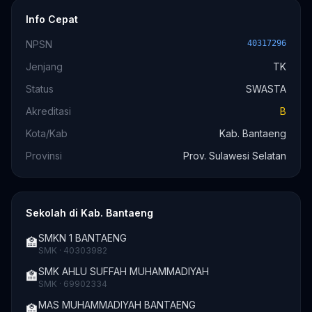
Info Cepat
NPSN
40317296
Jenjang
TK
Status
SWASTA
Akreditasi
B
Kota/Kab
Kab. Bantaeng
Provinsi
Prov. Sulawesi Selatan
Sekolah di Kab. Bantaeng
SMKN 1 BANTAENG
🏫
SMK · 40303982
SMK AHLU SUFFAH MUHAMMADIYAH
🏫
SMK · 69902334
MAS MUHAMMADIYAH BANTAENG
🏫