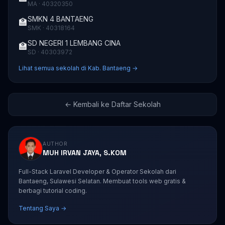
MA · 40320350
SMKN 4 BANTAENG
🏫
SMK · 40318164
SD NEGERI 1 LEMBANG CINA
🏫
SD · 40303972
Lihat semua sekolah di Kab. Bantaeng →
← Kembali ke Daftar Sekolah
AUTHOR
MUH IRVAN JAYA, S.KOM
Full-Stack Laravel Developer & Operator Sekolah dari
Bantaeng, Sulawesi Selatan. Membuat tools web gratis &
berbagi tutorial coding.
Tentang Saya →