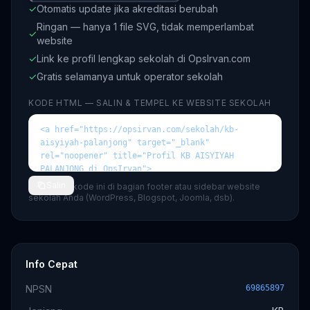
✓
Otomatis update jika akreditasi berubah
Ringan — hanya 1 file SVG, tidak memperlambat
✓
website
✓
Link ke profil lengkap sekolah di OpsIrvan.com
✓
Gratis selamanya untuk operator sekolah
KODE HTML — SALIN & TEMPEL KE WEBSITE SEKOLAH
Salin
💡 Tempel kode ini di bagian footer atau sidebar website
sekolah Anda (WordPress, Blogspot, Joomla, dsb).
Info Cepat
NPSN
69865897