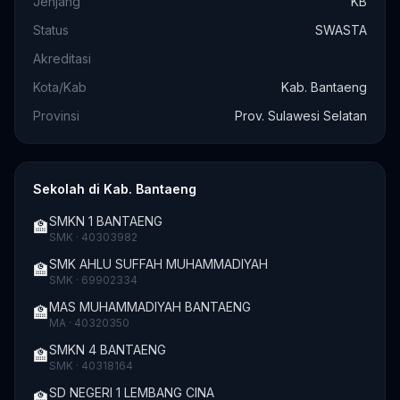
Jenjang
KB
Status
SWASTA
Akreditasi
Kota/Kab
Kab. Bantaeng
Provinsi
Prov. Sulawesi Selatan
Sekolah di Kab. Bantaeng
SMKN 1 BANTAENG
🏫
SMK · 40303982
SMK AHLU SUFFAH MUHAMMADIYAH
🏫
SMK · 69902334
MAS MUHAMMADIYAH BANTAENG
🏫
MA · 40320350
SMKN 4 BANTAENG
🏫
SMK · 40318164
SD NEGERI 1 LEMBANG CINA
🏫