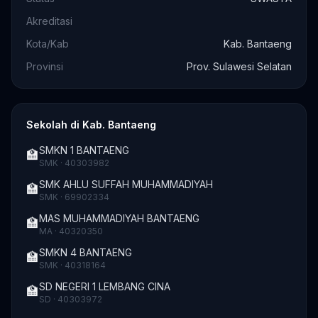
Akreditasi
Kota/Kab
Kab. Bantaeng
Provinsi
Prov. Sulawesi Selatan
Sekolah di Kab. Bantaeng
SMKN 1 BANTAENG
🏫
SMK · 40303982
SMK AHLU SUFFAH MUHAMMADIYAH
🏫
SMK · 69902334
MAS MUHAMMADIYAH BANTAENG
🏫
MA · 40320350
SMKN 4 BANTAENG
🏫
SMK · 40318164
SD NEGERI 1 LEMBANG CINA
🏫
SD · 40303972