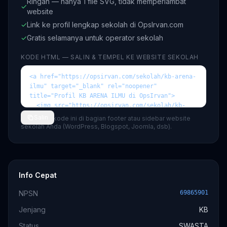
Ringan — hanya 1 file SVG, tidak memperlambat
✓
website
✓
Link ke profil lengkap sekolah di OpsIrvan.com
✓
Gratis selamanya untuk operator sekolah
KODE HTML — SALIN & TEMPEL KE WEBSITE SEKOLAH
Salin
💡 Tempel kode ini di bagian footer atau sidebar website
sekolah Anda (WordPress, Blogspot, Joomla, dsb).
Info Cepat
NPSN
69865901
Jenjang
KB
Status
SWASTA