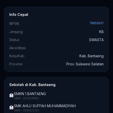
Info Cepat
NPSN
70055037
Jenjang
KB
Status
SWASTA
Akreditasi
Kota/Kab
Kab. Bantaeng
Provinsi
Prov. Sulawesi Selatan
Sekolah di Kab. Bantaeng
SMKN 1 BANTAENG
🏫
SMK · 40303982
SMK AHLU SUFFAH MUHAMMADIYAH
🏫
SMK · 69902334