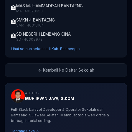
MAS MUHAMMADIYAH BANTAENG
🏫
MA · 40320350
SMKN 4 BANTAENG
🏫
SMK · 40318164
SD NEGERI 1 LEMBANG CINA
🏫
SD · 40303972
Lihat semua sekolah di Kab. Bantaeng →
← Kembali ke Daftar Sekolah
AUTHOR
MUH IRVAN JAYA, S.KOM
Full-Stack Laravel Developer & Operator Sekolah dari
Bantaeng, Sulawesi Selatan. Membuat tools web gratis &
berbagi tutorial coding.
Tentang Saya →