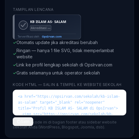
TAMPILAN LENCANA
✓
Otomatis update jika akreditasi berubah
Ringan — hanya 1 file SVG, tidak memperlambat
✓
website
✓
Link ke profil lengkap sekolah di OpsIrvan.com
✓
Gratis selamanya untuk operator sekolah
KODE HTML — SALIN & TEMPEL KE WEBSITE SEKOLAH
Salin
💡 Tempel kode ini di bagian footer atau sidebar website
sekolah Anda (WordPress, Blogspot, Joomla, dsb).