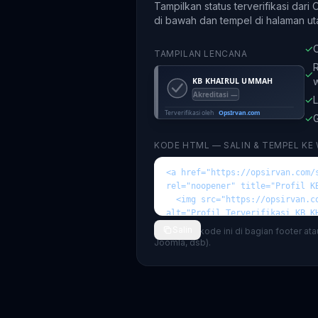
Tampilkan status terverifikasi dari
di bawah dan tempel di halaman ut
✓
O
TAMPILAN LENCANA
R
✓
✓
L
✓
G
KODE HTML — SALIN & TEMPEL KE
Salin
💡 Tempel kode ini di bagian footer at
Joomla, dsb).