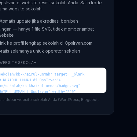
 OpsIrvan di website resmi sekolah Anda. Salin kode
ama website sekolah.
tomatis update jika akreditasi berubah
ingan — hanya 1 file SVG, tidak memperlambat
website
ink ke profil lengkap sekolah di OpsIrvan.com
ratis selamanya untuk operator sekolah
 WEBSITE SEKOLAH
au sidebar website sekolah Anda (WordPress, Blogspot,