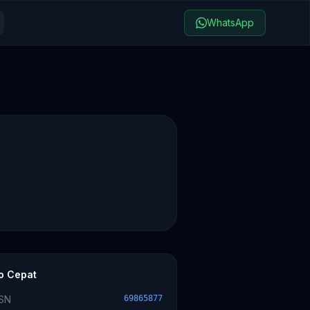
WhatsApp
fo Cepat
SN
69865877