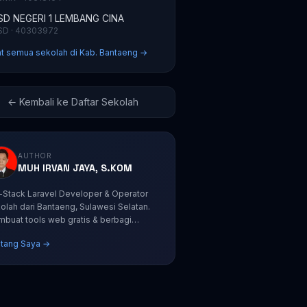
SD NEGERI 1 LEMBANG CINA
SD · 40303972
at semua sekolah di Kab. Bantaeng →
← Kembali ke Daftar Sekolah
AUTHOR
MUH IRVAN JAYA, S.KOM
l-Stack Laravel Developer & Operator
olah dari Bantaeng, Sulawesi Selatan.
buat tools web gratis & berbagi
orial coding.
tang Saya →