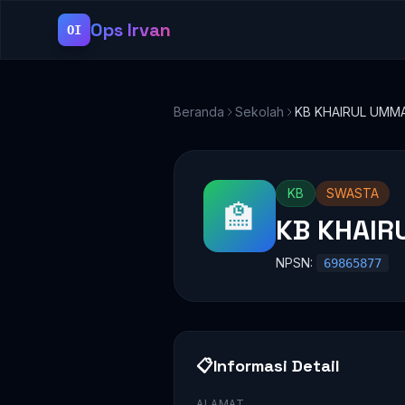
Ops Irvan
OI
Beranda
Sekolah
KB KHAIRUL UMM
KB
SWASTA
🏫
KB KHAI
NPSN:
69865877
📋
Informasi Detail
ALAMAT