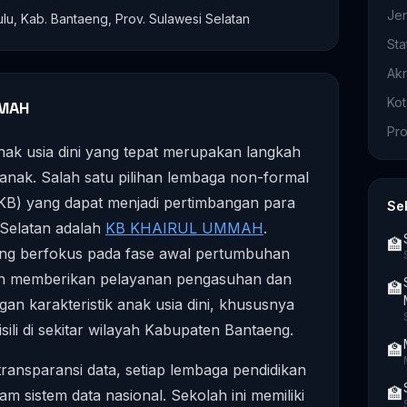
Je
, Kab. Bantaeng, Prov. Sulawesi Selatan
Sta
Akr
Ko
MMAH
Pro
nak usia dini yang tepat merupakan langkah
anak. Salah satu pilihan lembaga non-formal
(KB) yang dapat menjadi pertimbangan para
Se
 Selatan adalah
KB KHAIRUL UMMAH
.
🏫
 yang berfokus pada fase awal pertumbuhan
en memberikan pelayanan pengasuhan dan
🏫
an karakteristik anak usia dini, khususnya
ili di sekitar wilayah Kabupaten Bantaeng.
🏫
transparansi data, setiap lembaga pendidikan
🏫
lam sistem data nasional. Sekolah ini memiliki