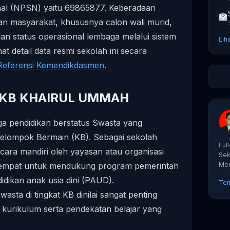
al (NPSN) yaitu 69865877. Keberadaan
🏫
an masyarakat, khususnya calon wali murid,
dan status operasional lembaga melalui sistem
Lih
t detail data resmi sekolah ini secara
Referensi Kemendikdasmen
.
tas KB KHAIRUL UMMAH
a pendidikan berstatus Swasta yang
lompok Bermain (KB). Sebagai sekolah
Ful
ecara mandiri oleh yayasan atau organisasi
Sek
tempat untuk mendukung program pemerintah
Mem
tut
dikan anak usia dini (PAUD).
Ten
sta di tingkat KB dinilai sangat penting
s kurikulum serta pendekatan belajar yang