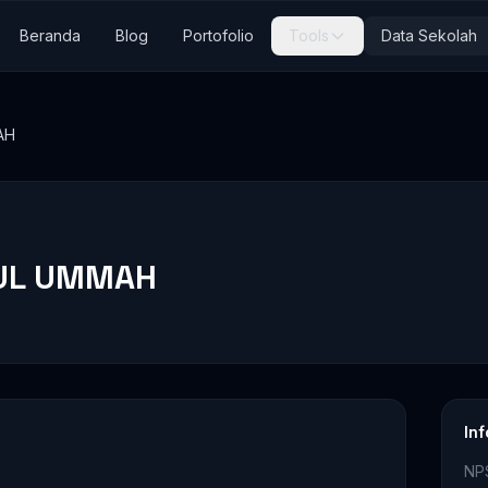
Beranda
Blog
Portofolio
Tools
Data Sekolah
AH
RUL UMMAH
In
NP