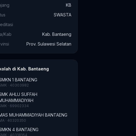
njang
KB
tus
SWASTA
editasi
ta/Kab
Kab. Bantaeng
vinsi
Prov. Sulawesi Selatan
kolah di Kab. Bantaeng
SMKN 1 BANTAENG
SMK · 40303982
SMK AHLU SUFFAH
MUHAMMADIYAH
SMK · 69902334
MAS MUHAMMADIYAH BANTAENG
MA · 40320350
SMKN 4 BANTAENG
SMK · 40318164