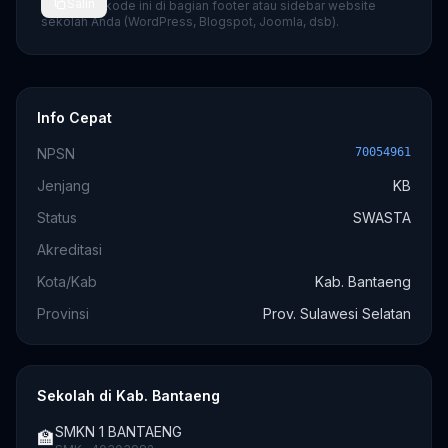
Salin
💡 Tempel kode ini di bagian footer atau sidebar website
sekolah Anda (WordPress, Blogspot, Joomla, dsb).
Info Cepat
NPSN
70054961
Jenjang
KB
Status
SWASTA
Akreditasi
Kota/Kab
Kab. Bantaeng
Provinsi
Prov. Sulawesi Selatan
Sekolah di Kab. Bantaeng
SMKN 1 BANTAENG
🏫