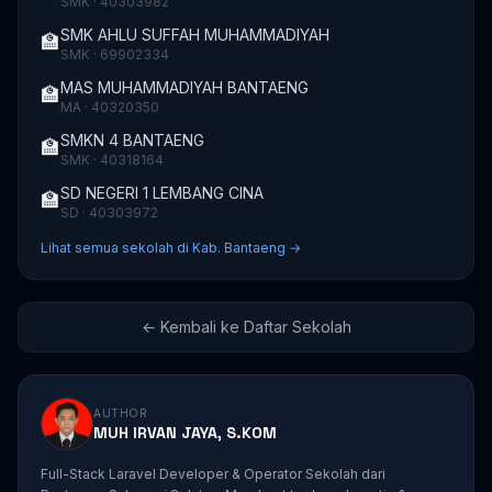
SMK · 40303982
SMK AHLU SUFFAH MUHAMMADIYAH
🏫
SMK · 69902334
MAS MUHAMMADIYAH BANTAENG
🏫
MA · 40320350
SMKN 4 BANTAENG
🏫
SMK · 40318164
SD NEGERI 1 LEMBANG CINA
🏫
SD · 40303972
Lihat semua sekolah di Kab. Bantaeng →
← Kembali ke Daftar Sekolah
AUTHOR
MUH IRVAN JAYA, S.KOM
Full-Stack Laravel Developer & Operator Sekolah dari