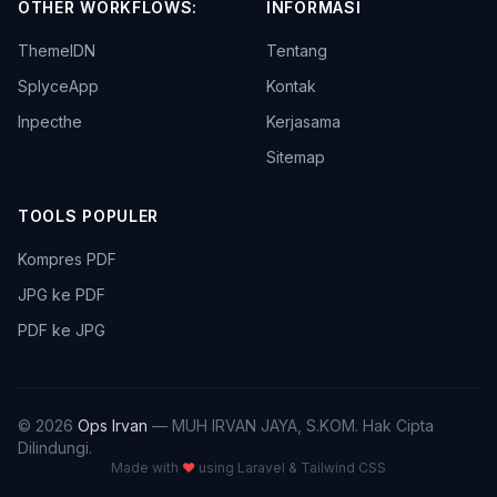
OTHER WORKFLOWS:
INFORMASI
ThemeIDN
Tentang
SplyceApp
Kontak
Inpecthe
Kerjasama
Sitemap
TOOLS POPULER
Kompres PDF
JPG ke PDF
PDF ke JPG
© 2026
Ops Irvan
— MUH IRVAN JAYA, S.KOM. Hak Cipta
Dilindungi.
Made with
♥
using Laravel & Tailwind CSS