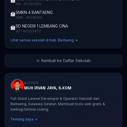
🏫
MA · 40320350
SMKN 4 BANTAENG
🏫
SMK · 40318164
SD NEGERI 1 LEMBANG CINA
🏫
SD · 40303972
Lihat semua sekolah di Kab. Bantaeng →
← Kembali ke Daftar Sekolah
AUTHOR
MUH IRVAN JAYA, S.KOM
Full-Stack Laravel Developer & Operator Sekolah dari
Bantaeng, Sulawesi Selatan. Membuat tools web gratis &
berbagi tutorial coding.
Tentang Saya →