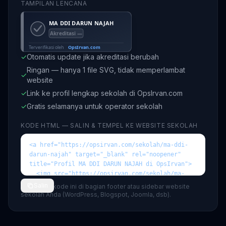
TAMPILAN LENCANA
✓
Otomatis update jika akreditasi berubah
Ringan — hanya 1 file SVG, tidak memperlambat
✓
website
✓
Link ke profil lengkap sekolah di OpsIrvan.com
✓
Gratis selamanya untuk operator sekolah
KODE HTML — SALIN & TEMPEL KE WEBSITE SEKOLAH
Salin
💡 Tempel kode ini di bagian footer atau sidebar website
sekolah Anda (WordPress, Blogspot, Joomla, dsb).