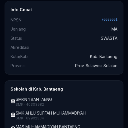
Info Cepat
NPSN
70033001
Jenjang
MA
Status
SWASTA
Akreditasi
Kota/Kab
Kab. Bantaeng
Provinsi
Prov. Sulawesi Selatan
Sekolah di Kab. Bantaeng
SMKN 1 BANTAENG
🏫
SMK · 40303982
SMK AHLU SUFFAH MUHAMMADIYAH
🏫
SMK · 69902334
MAS MUHAMMADIYAH BANTAENG