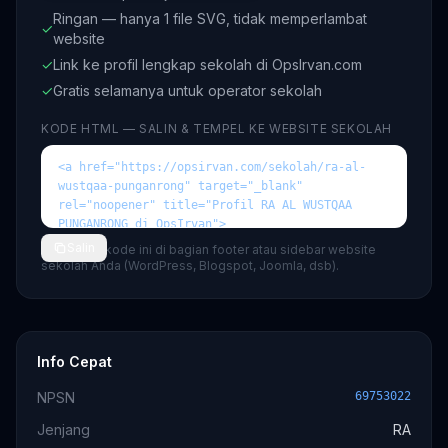
Ringan — hanya 1 file SVG, tidak memperlambat
✓
website
✓
Link ke profil lengkap sekolah di OpsIrvan.com
✓
Gratis selamanya untuk operator sekolah
KODE HTML — SALIN & TEMPEL KE WEBSITE SEKOLAH
Salin
💡 Tempel kode ini di bagian footer atau sidebar website
sekolah Anda (WordPress, Blogspot, Joomla, dsb).
Info Cepat
NPSN
69753022
Jenjang
RA