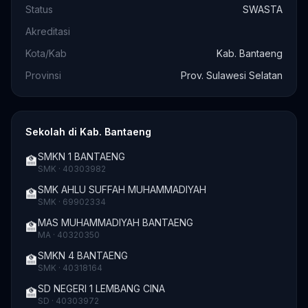
Status
SWASTA
Akreditasi
Kota/Kab
Kab. Bantaeng
Provinsi
Prov. Sulawesi Selatan
Sekolah di Kab. Bantaeng
SMKN 1 BANTAENG
🏫
SMK · 40303982
SMK AHLU SUFFAH MUHAMMADIYAH
🏫
SMK · 69902334
MAS MUHAMMADIYAH BANTAENG
🏫
MA · 40320350
SMKN 4 BANTAENG
🏫
SMK · 40318164
SD NEGERI 1 LEMBANG CINA
🏫
SD · 40303972