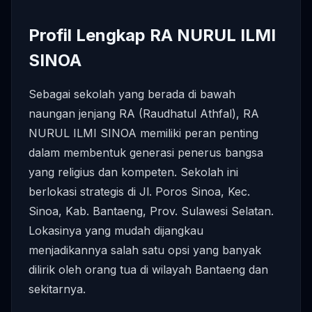
Profil Lengkap RA NURUL ILMI
SINOA
Sebagai sekolah yang berada di bawah
naungan jenjang RA (Raudhatul Athfal), RA
NURUL ILMI SINOA memiliki peran penting
dalam membentuk generasi penerus bangsa
yang religius dan kompeten. Sekolah ini
berlokasi strategis di Jl. Poros Sinoa, Kec.
Sinoa, Kab. Bantaeng, Prov. Sulawesi Selatan.
Lokasinya yang mudah dijangkau
menjadikannya salah satu opsi yang banyak
dilirik oleh orang tua di wilayah Bantaeng dan
sekitarnya.