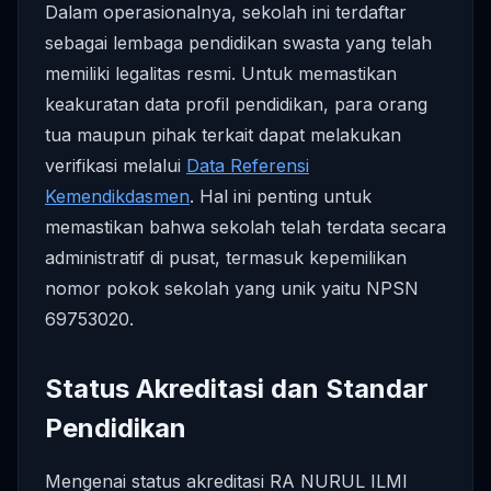
Dalam operasionalnya, sekolah ini terdaftar
sebagai lembaga pendidikan swasta yang telah
memiliki legalitas resmi. Untuk memastikan
keakuratan data profil pendidikan, para orang
tua maupun pihak terkait dapat melakukan
verifikasi melalui
Data Referensi
Kemendikdasmen
. Hal ini penting untuk
memastikan bahwa sekolah telah terdata secara
administratif di pusat, termasuk kepemilikan
nomor pokok sekolah yang unik yaitu NPSN
69753020.
Status Akreditasi dan Standar
Pendidikan
Mengenai status akreditasi RA NURUL ILMI