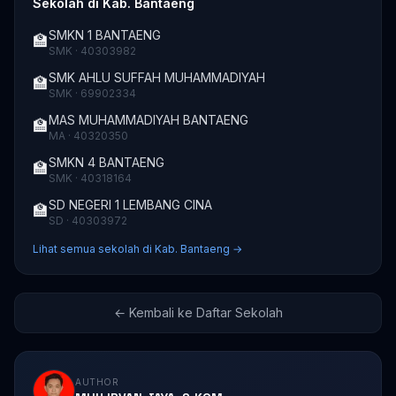
Sekolah di Kab. Bantaeng
SMKN 1 BANTAENG
🏫
SMK · 40303982
SMK AHLU SUFFAH MUHAMMADIYAH
🏫
SMK · 69902334
MAS MUHAMMADIYAH BANTAENG
🏫
MA · 40320350
SMKN 4 BANTAENG
🏫
SMK · 40318164
SD NEGERI 1 LEMBANG CINA
🏫
SD · 40303972
Lihat semua sekolah di Kab. Bantaeng →
← Kembali ke Daftar Sekolah
AUTHOR