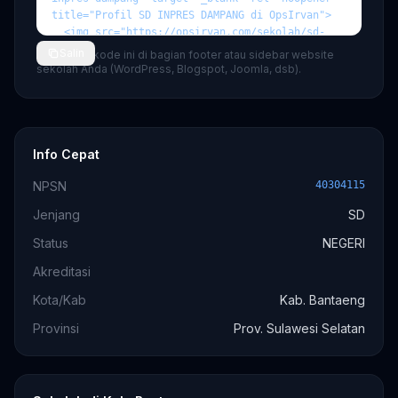
Salin
💡 Tempel kode ini di bagian footer atau sidebar website
sekolah Anda (WordPress, Blogspot, Joomla, dsb).
Info Cepat
NPSN
40304115
Jenjang
SD
Status
NEGERI
Akreditasi
Kota/Kab
Kab. Bantaeng
Provinsi
Prov. Sulawesi Selatan