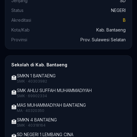
Jenjang
SD
Status
NEGERI
Akreditasi
B
Kota/Kab
Kab. Bantaeng
Provinsi
Prov. Sulawesi Selatan
Sekolah di Kab. Bantaeng
SMKN 1 BANTAENG
🏫
SMK · 40303982
SMK AHLU SUFFAH MUHAMMADIYAH
🏫
SMK · 69902334
MAS MUHAMMADIYAH BANTAENG
🏫
MA · 40320350
SMKN 4 BANTAENG
🏫
SMK · 40318164
SD NEGERI 1 LEMBANG CINA
🏫