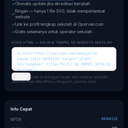
✓
Otomatis update jika akreditasi berubah
Ringan — hanya 1 file SVG, tidak memperlambat
✓
website
✓
Link ke profil lengkap sekolah di OpsIrvan.com
✓
Gratis selamanya untuk operator sekolah
KODE HTML — SALIN & TEMPEL KE WEBSITE SEKOLAH
Salin
💡 Tempel kode ini di bagian footer atau sidebar website
sekolah Anda (WordPress, Blogspot, Joomla, dsb).
Info Cepat
NPSN
40304126