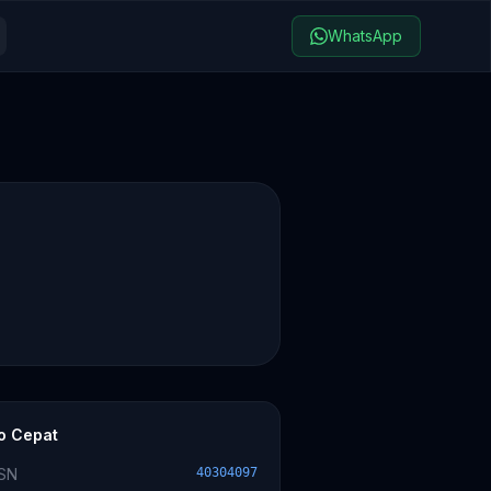
WhatsApp
fo Cepat
SN
40304097