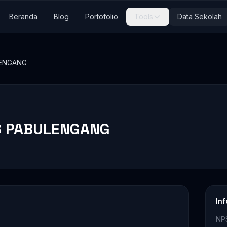
Beranda
Blog
Portofolio
Tools
Data Sekolah
LENGANG
S PABULENGANG
In
NP