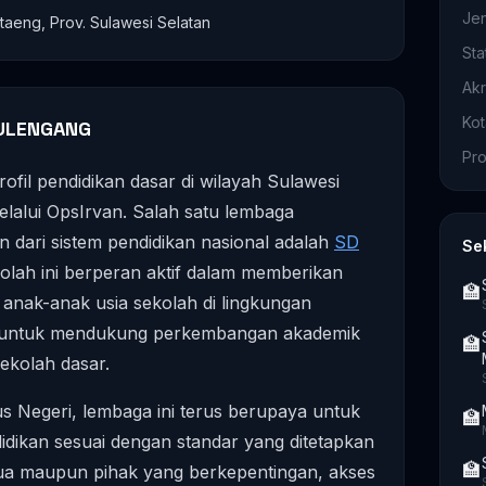
Je
taeng, Prov. Sulawesi Selatan
Sta
Akr
Ko
BULENGANG
Pro
ofil pendidikan dasar di wilayah Sulawesi
elalui OpsIrvan. Salah satu lembaga
n dari sistem pendidikan nasional adalah
SD
Se
kolah ini berperan aktif dalam memberikan
🏫
 anak-anak usia sekolah di lingkungan
n untuk mendukung perkembangan akademik
🏫
sekolah dasar.
s Negeri, lembaga ini terus berupaya untuk
🏫
idikan sesuai dengan standar yang ditetapkan
🏫
tua maupun pihak yang berkepentingan, akses