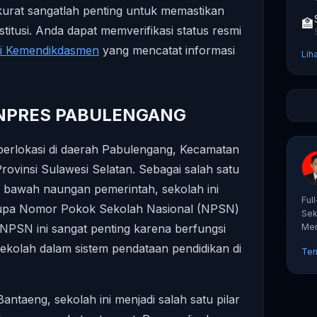
kurat sangatlah penting untuk memastikan
🏫
nstitusi. Anda dapat memverifikasi status resmi
si Kemendikdasmen
yang mencatat informasi
Lih
D INPRES PABULENGANG
lokasi di daerah Pabulengang, Kecamatan
ovinsi Sulawesi Selatan. Sebagai salah satu
i bawah naungan pemerintah, sekolah ini
Ful
berupa Nomor Pokok Sekolah Nasional (NPSN)
Sek
PSN ini sangat penting karena berfungsi
Mem
tut
 sekolah dalam sistem pendataan pendidikan di
Ten
antaeng, sekolah ini menjadi salah satu pilar