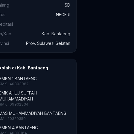
njang
SD
tus
NEGERI
editasi
ta/Kab
Kab. Bantaeng
vinsi
Prov. Sulawesi Selatan
kolah di Kab. Bantaeng
SMKN 1 BANTAENG
SMK · 40303982
SMK AHLU SUFFAH
MUHAMMADIYAH
SMK · 69902334
MAS MUHAMMADIYAH BANTAENG
MA · 40320350
SMKN 4 BANTAENG
SMK · 40318164