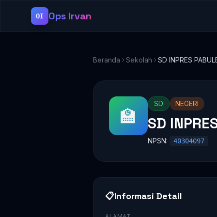
Ops Irvan
OI
Beranda
Sekolah
SD INPRES PABU
SD
NEGERI
🏫
SD INPRE
NPSN:
40304097
📋
Informasi Detail
ALAMAT