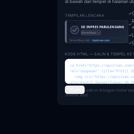
di bawah dan tempel di halaman ut
✓
O
TAMPILAN LENCANA
R
✓
✓
L
✓
G
KODE HTML — SALIN & TEMPEL KE
Salin
💡 Tempel kode ini di bagian footer at
Joomla, dsb).