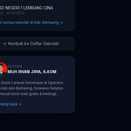
SD NEGERI 1 LEMBANG CINA
SD · 40303972
at semua sekolah di Kab. Bantaeng →
← Kembali ke Daftar Sekolah
AUTHOR
MUH IRVAN JAYA, S.KOM
l-Stack Laravel Developer & Operator
olah dari Bantaeng, Sulawesi Selatan.
buat tools web gratis & berbagi
orial coding.
tang Saya →