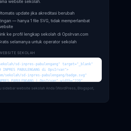
ama website sekolah.
tomatis update jika akreditasi berubah
ingan — hanya 1 file SVG, tidak memperlambat
website
ink ke profil lengkap sekolah di OpsIrvan.com
ratis selamanya untuk operator sekolah
 WEBSITE SEKOLAH
au sidebar website sekolah Anda (WordPress, Blogspot,