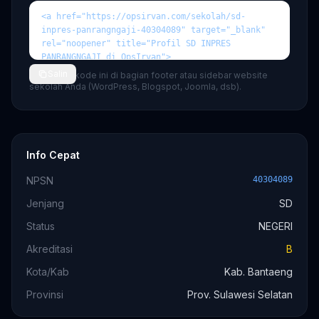
Salin
💡 Tempel kode ini di bagian footer atau sidebar website
sekolah Anda (WordPress, Blogspot, Joomla, dsb).
Info Cepat
NPSN
40304089
Jenjang
SD
Status
NEGERI
Akreditasi
B
Kota/Kab
Kab. Bantaeng
Provinsi
Prov. Sulawesi Selatan