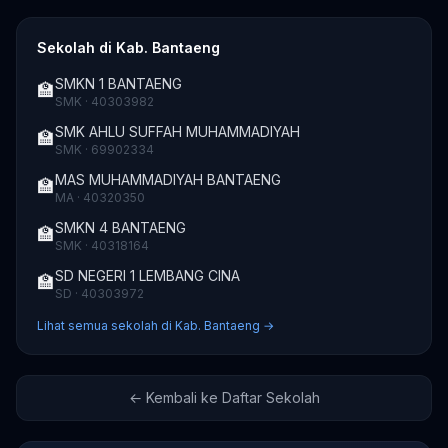
Sekolah di Kab. Bantaeng
SMKN 1 BANTAENG
🏫
SMK · 40303982
SMK AHLU SUFFAH MUHAMMADIYAH
🏫
SMK · 69902334
MAS MUHAMMADIYAH BANTAENG
🏫
MA · 40320350
SMKN 4 BANTAENG
🏫
SMK · 40318164
SD NEGERI 1 LEMBANG CINA
🏫
SD · 40303972
Lihat semua sekolah di Kab. Bantaeng →
← Kembali ke Daftar Sekolah