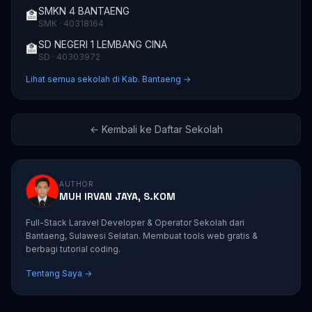
SMKN 4 BANTAENG
🏫
SMK · 40318164
SD NEGERI 1 LEMBANG CINA
🏫
SD · 40303972
Lihat semua sekolah di Kab. Bantaeng →
← Kembali ke Daftar Sekolah
AUTHOR
MUH IRVAN JAYA, S.KOM
Full-Stack Laravel Developer & Operator Sekolah dari
Bantaeng, Sulawesi Selatan. Membuat tools web gratis &
berbagi tutorial coding.
Tentang Saya →