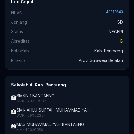
Info Cepat
NPSN
40310840
Jenjang
SD
Status
NEGERI
Akreditasi
B
Kota/Kab
Kab. Bantaeng
Provinsi
Prov. Sulawesi Selatan
Sekolah di Kab. Bantaeng
SMKN 1 BANTAENG
🏫
SMK · 40303982
SMK AHLU SUFFAH MUHAMMADIYAH
🏫
SMK · 69902334
MAS MUHAMMADIYAH BANTAENG
🏫
MA · 40320350