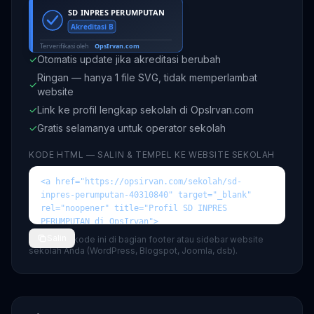
✓
Otomatis update jika akreditasi berubah
Ringan — hanya 1 file SVG, tidak memperlambat
✓
website
✓
Link ke profil lengkap sekolah di OpsIrvan.com
✓
Gratis selamanya untuk operator sekolah
KODE HTML — SALIN & TEMPEL KE WEBSITE SEKOLAH
Salin
💡 Tempel kode ini di bagian footer atau sidebar website
sekolah Anda (WordPress, Blogspot, Joomla, dsb).