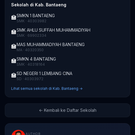
Sekolah di Kab. Bantaeng
SMKN 1 BANTAENG
🏫
SMK · 40303982
SMK AHLU SUFFAH MUHAMMADIYAH
🏫
SMK · 69902334
MAS MUHAMMADIYAH BANTAENG
🏫
MA · 40320350
SMKN 4 BANTAENG
🏫
SMK · 40318164
SD NEGERI 1 LEMBANG CINA
🏫
SD · 40303972
Lihat semua sekolah di Kab. Bantaeng →
← Kembali ke Daftar Sekolah
AUTHOR