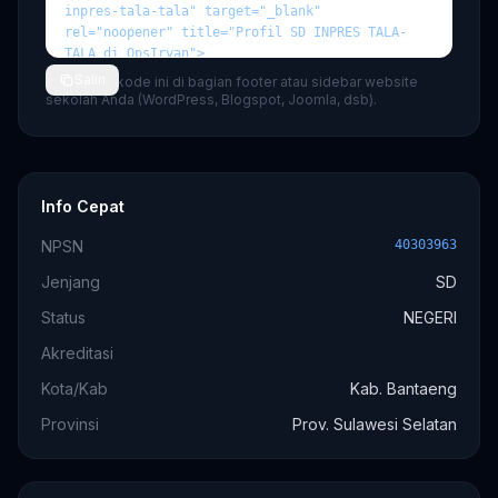
Salin
💡 Tempel kode ini di bagian footer atau sidebar website
sekolah Anda (WordPress, Blogspot, Joomla, dsb).
Info Cepat
NPSN
40303963
Jenjang
SD
Status
NEGERI
Akreditasi
Kota/Kab
Kab. Bantaeng
Provinsi
Prov. Sulawesi Selatan