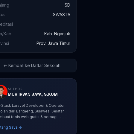
njang
SD
tus
SWASTA
editasi
ta/Kab
Kab. Nganjuk
vinsi
Prov. Jawa Timur
← Kembali ke Daftar Sekolah
AUTHOR
MUH IRVAN JAYA, S.KOM
l-Stack Laravel Developer & Operator
olah dari Bantaeng, Sulawesi Selatan.
buat tools web gratis & berbagi
orial coding.
tang Saya →