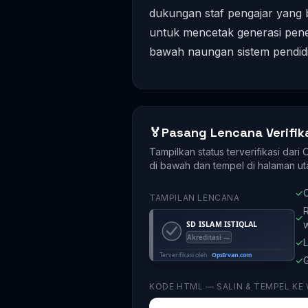
dukungan staf pengajar yang b
untuk mencetak generasi pene
bawah naungan sistem pendidi
🏅
Pasang Lencana Verifik
Tampilkan status terverifikasi dari
di bawah dan tempel di halaman ut
✓
O
TAMPILAN LENCANA
R
✓
✓
L
✓
G
KODE HTML — SALIN & TEMPEL KE