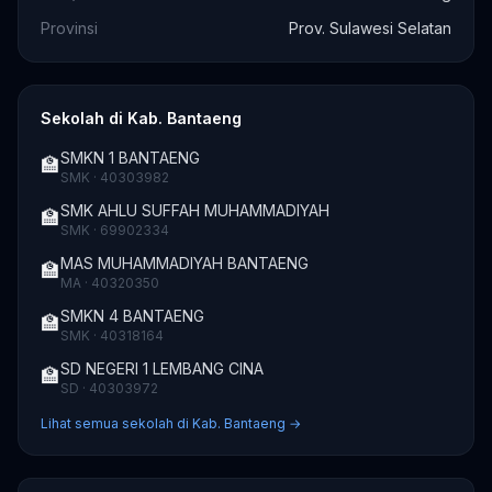
Provinsi
Prov. Sulawesi Selatan
Sekolah di Kab. Bantaeng
SMKN 1 BANTAENG
🏫
SMK · 40303982
SMK AHLU SUFFAH MUHAMMADIYAH
🏫
SMK · 69902334
MAS MUHAMMADIYAH BANTAENG
🏫
MA · 40320350
SMKN 4 BANTAENG
🏫
SMK · 40318164
SD NEGERI 1 LEMBANG CINA
🏫
SD · 40303972
Lihat semua sekolah di Kab. Bantaeng →