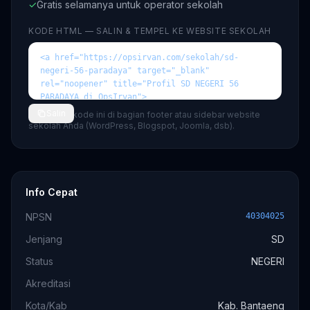
✓
Gratis selamanya untuk operator sekolah
KODE HTML — SALIN & TEMPEL KE WEBSITE SEKOLAH
Salin
💡 Tempel kode ini di bagian footer atau sidebar website
sekolah Anda (WordPress, Blogspot, Joomla, dsb).
Info Cepat
NPSN
40304025
Jenjang
SD
Status
NEGERI
Akreditasi
Kota/Kab
Kab. Bantaeng