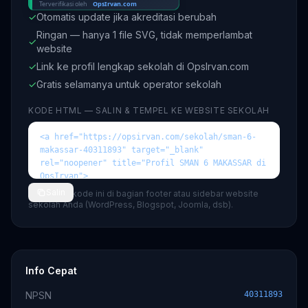
✓
Otomatis update jika akreditasi berubah
Ringan — hanya 1 file SVG, tidak memperlambat
✓
website
✓
Link ke profil lengkap sekolah di OpsIrvan.com
✓
Gratis selamanya untuk operator sekolah
KODE HTML — SALIN & TEMPEL KE WEBSITE SEKOLAH
Salin
💡 Tempel kode ini di bagian footer atau sidebar website
sekolah Anda (WordPress, Blogspot, Joomla, dsb).
Info Cepat
NPSN
40311893