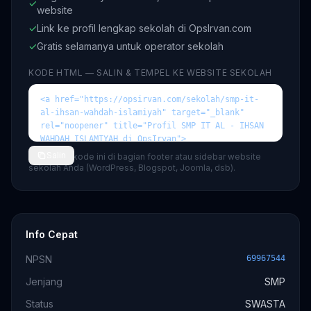
✓
website
✓
Link ke profil lengkap sekolah di OpsIrvan.com
✓
Gratis selamanya untuk operator sekolah
KODE HTML — SALIN & TEMPEL KE WEBSITE SEKOLAH
Salin
💡 Tempel kode ini di bagian footer atau sidebar website
sekolah Anda (WordPress, Blogspot, Joomla, dsb).
Info Cepat
NPSN
69967544
Jenjang
SMP
Status
SWASTA