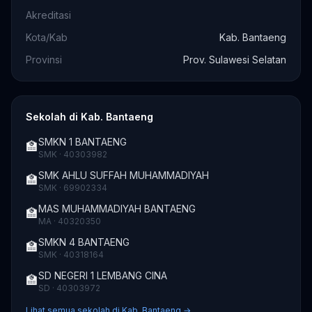
Akreditasi
Kota/Kab
Kab. Bantaeng
Provinsi
Prov. Sulawesi Selatan
Sekolah di Kab. Bantaeng
SMKN 1 BANTAENG
🏫
SMK · 40303982
SMK AHLU SUFFAH MUHAMMADIYAH
🏫
SMK · 69902334
MAS MUHAMMADIYAH BANTAENG
🏫
MA · 40320350
SMKN 4 BANTAENG
🏫
SMK · 40318164
SD NEGERI 1 LEMBANG CINA
🏫
SD · 40303972
Lihat semua sekolah di Kab. Bantaeng →