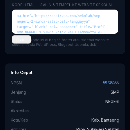
KODE HTML — SALIN & TEMPEL KE WEBSITE SEKOLAH
Salin
💡 Tempel kode ini di bagian footer atau sidebar website
sekolah Anda (WordPress, Blogspot, Joomla, dsb).
Info Cepat
NPSN
60726566
Jenjang
SMP
Status
NEGERI
Akreditasi
Kota/Kab
Kab. Bantaeng
Provinsi
Prov. Sulawesi Selatan