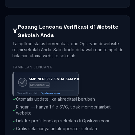
Pasang Lencana Verifikasi di Website
🏅
Sekolah Anda
Tampilkan status terverifikasi dari OpsIrvan di website
resmi sekolah Anda. Salin kode di bawah dan tempel di
halaman utama website sekolah.
TAMPILAN LENCANA
✓
Otomatis update jika akreditasi berubah
Ringan — hanya 1 file SVG, tidak memperlambat
✓
website
✓
Link ke profil lengkap sekolah di OpsIrvan.com
✓
Gratis selamanya untuk operator sekolah