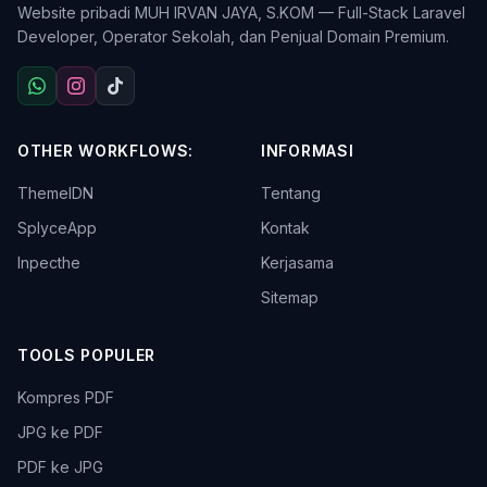
Website pribadi MUH IRVAN JAYA, S.KOM — Full-Stack Laravel
Developer, Operator Sekolah, dan Penjual Domain Premium.
OTHER WORKFLOWS:
INFORMASI
ThemeIDN
Tentang
SplyceApp
Kontak
Inpecthe
Kerjasama
Sitemap
TOOLS POPULER
Kompres PDF
JPG ke PDF
PDF ke JPG