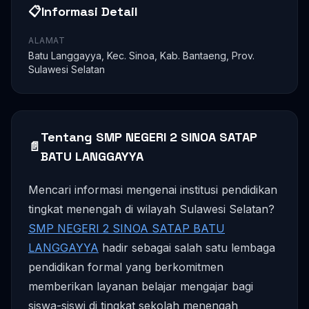
📋
Informasi Detail
ALAMAT
Batu Langgayya, Kec. Sinoa, Kab. Bantaeng, Prov.
Sulawesi Selatan
Tentang SMP NEGERI 2 SINOA SATAP
📄
BATU LANGGAYYA
Mencari informasi mengenai institusi pendidikan
tingkat menengah di wilayah Sulawesi Selatan?
SMP NEGERI 2 SINOA SATAP BATU
LANGGAYYA
hadir sebagai salah satu lembaga
pendidikan formal yang berkomitmen
memberikan layanan belajar mengajar bagi
siswa-siswi di tingkat sekolah menengah