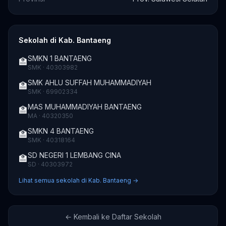
Sekolah di Kab. Bantaeng
SMKN 1 BANTAENG
🏫
SMK · 40303982
SMK AHLU SUFFAH MUHAMMADIYAH
🏫
SMK · 69902334
MAS MUHAMMADIYAH BANTAENG
🏫
MA · 40320350
SMKN 4 BANTAENG
🏫
SMK · 40318164
SD NEGERI 1 LEMBANG CINA
🏫
SD · 40303972
Lihat semua sekolah di Kab. Bantaeng →
← Kembali ke Daftar Sekolah