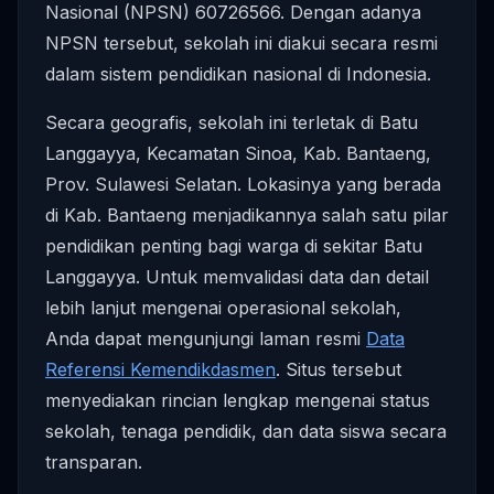
Nasional (NPSN) 60726566. Dengan adanya
NPSN tersebut, sekolah ini diakui secara resmi
dalam sistem pendidikan nasional di Indonesia.
Secara geografis, sekolah ini terletak di Batu
Langgayya, Kecamatan Sinoa, Kab. Bantaeng,
Prov. Sulawesi Selatan. Lokasinya yang berada
di Kab. Bantaeng menjadikannya salah satu pilar
pendidikan penting bagi warga di sekitar Batu
Langgayya. Untuk memvalidasi data dan detail
lebih lanjut mengenai operasional sekolah,
Anda dapat mengunjungi laman resmi
Data
Referensi Kemendikdasmen
. Situs tersebut
menyediakan rincian lengkap mengenai status
sekolah, tenaga pendidik, dan data siswa secara
transparan.