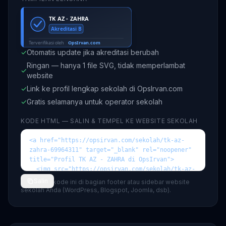
✓
Otomatis update jika akreditasi berubah
Ringan — hanya 1 file SVG, tidak memperlambat
✓
website
✓
Link ke profil lengkap sekolah di OpsIrvan.com
✓
Gratis selamanya untuk operator sekolah
KODE HTML — SALIN & TEMPEL KE WEBSITE SEKOLAH
Salin
💡 Tempel kode ini di bagian footer atau sidebar website
sekolah Anda (WordPress, Blogspot, Joomla, dsb).