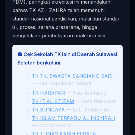
PDM), peringkat akreditasi ini menandakan
bahwa TK AZ - ZAHRA telah memenuhi
standar nasional pendidikan, mulai dari standar
isi, proses, sarana prasarana, hingga
pengelolaan pembelajaran anak usia dini.
🏫 Cek Sekolah TK lain di Daerah Sulawesi
Selatan berikut ini:
TK TK. SWASTA SANGIANG SARI
— Kab. Kepulauan Selayar
TK HARAPAN
— Kab. Bantaeng
TK IT AL-ILTIZAM
— Kota Makassar
TK BUNGAYA
— Kab. Bulukumba
TK ISLAM TERPADU AL-INSYIRAH
— Kota Makassar
TK TUNAS KASIH EFRATA