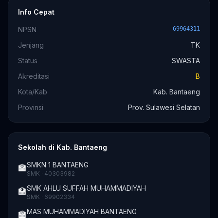
Info Cepat
NPSN
69964311
Jenjang
TK
Status
SWASTA
Akreditasi
B
Kota/Kab
Kab. Bantaeng
Provinsi
Prov. Sulawesi Selatan
Sekolah di Kab. Bantaeng
SMKN 1 BANTAENG
🏫
SMK · 40303982
SMK AHLU SUFFAH MUHAMMADIYAH
🏫
SMK · 69902334
MAS MUHAMMADIYAH BANTAENG
🏫