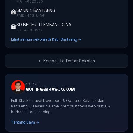
MA · 40320350
SMKN 4 BANTAENG
🏫
SMK · 40318164
SD NEGERI 1 LEMBANG CINA
🏫
SD · 40303972
Lihat semua sekolah di Kab. Bantaeng →
← Kembali ke Daftar Sekolah
AUTHOR
MUH IRVAN JAYA, S.KOM
Full-Stack Laravel Developer & Operator Sekolah dari
Bantaeng, Sulawesi Selatan. Membuat tools web gratis &
berbagi tutorial coding.
Tentang Saya →