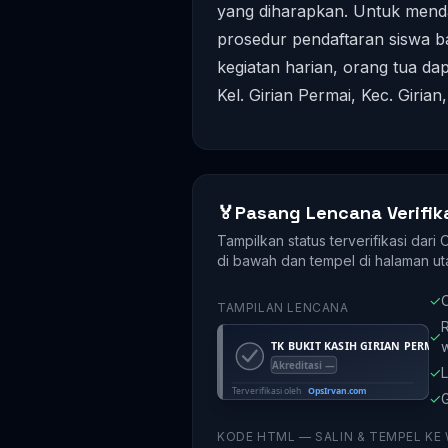
yang diharapkan. Untuk mend
prosedur pendaftaran siswa ba
kegiatan harian, orang tua da
Kel. Girian Permai, Kec. Girian
🏅
Pasang Lencana Verifik
Tampilkan status terverifikasi dari
di bawah dan tempel di halaman ut
✓
O
TAMPILAN LENCANA
R
✓
✓
L
✓
G
KODE HTML — SALIN & TEMPEL KE