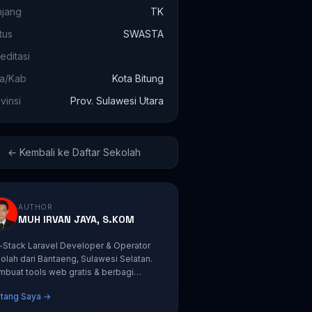
njang
TK
tus
SWASTA
editasi
ta/Kab
Kota Bitung
vinsi
Prov. Sulawesi Utara
← Kembali ke Daftar Sekolah
AUTHOR
MUH IRVAN JAYA, S.KOM
l-Stack Laravel Developer & Operator
olah dari Bantaeng, Sulawesi Selatan.
buat tools web gratis & berbagi
orial coding.
tang Saya →