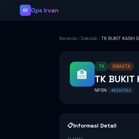
Ops Irvan
OI
Beranda
Sekolah
TK BUKIT KASIH G
TK
SWASTA
🏫
TK BUKIT 
NPSN:
40103763
📋
Informasi Detail
ALAMAT