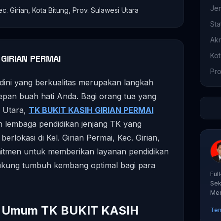
Je
. Girian, Kota Bitung, Prov. Sulawesi Utara
Sta
Akr
Ko
 GIRIAN PERMAI
Pro
 dini yang berkualitas merupakan langkah
epan buah hati Anda. Bagi orang tua yang
i Utara,
TK BUKIT KASIH GIRIAN PERMAI
han lembaga pendidikan jenjang TK yang
 berlokasi di Kel. Girian Permai, Kec. Girian,
mitmen untuk memberikan layanan pendidikan
kung tumbuh kembang optimal bagi para
Ful
Sek
Mem
tut
si Umum TK BUKIT KASIH
Ten