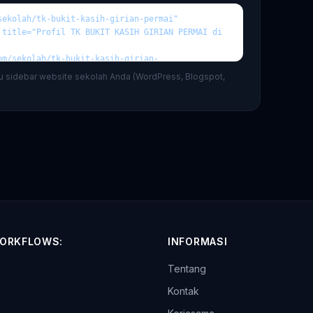
au sidebar website sekolah Anda (WordPress, Blogspot,
ORKFLOWS:
INFORMASI
Tentang
p
Kontak