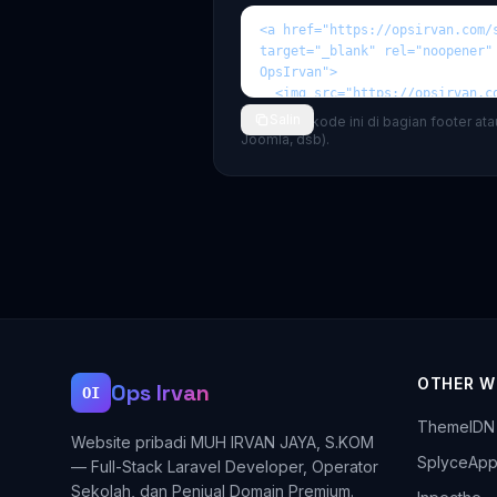
Salin
💡 Tempel kode ini di bagian footer at
Joomla, dsb).
OTHER W
Ops Irvan
OI
ThemeIDN
Website pribadi MUH IRVAN JAYA, S.KOM
SplyceAp
— Full-Stack Laravel Developer, Operator
Sekolah, dan Penjual Domain Premium.