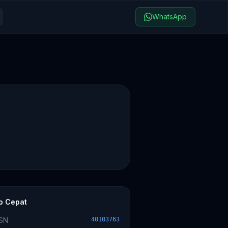
WhatsApp
fo Cepat
SN
40103763