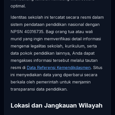
optimal.
Identitas sekolah ini tercatat secara resmi dalam
sistem pendataan pendidikan nasional dengan
NPSN 40316735. Bagi orang tua atau wali
murid yang ingin memverifikasi detail informasi
mengenai legalitas sekolah, kurikulum, serta
data pokok pendidikan lainnya, Anda dapat
mengakses informasi tersebut melalui tautan
resmi di
Data Referensi Kemendikdasmen
. Situs
ini menyediakan data yang diperbarui secara
berkala oleh pemerintah untuk menjamin
transparansi data pendidikan.
Lokasi dan Jangkauan Wilayah