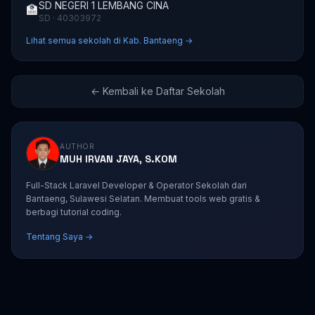
SD NEGERI 1 LEMBANG CINA
🏫
SD · 40303972
Lihat semua sekolah di Kab. Bantaeng →
← Kembali ke Daftar Sekolah
AUTHOR
MUH IRVAN JAYA, S.KOM
Full-Stack Laravel Developer & Operator Sekolah dari
Bantaeng, Sulawesi Selatan. Membuat tools web gratis &
berbagi tutorial coding.
Tentang Saya →