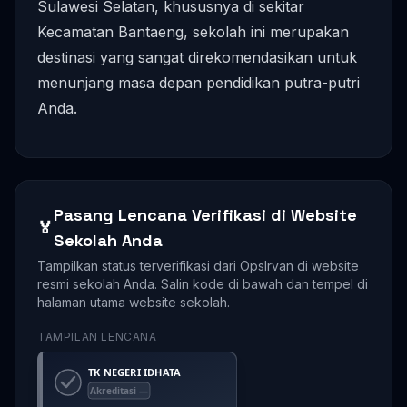
Sulawesi Selatan, khususnya di sekitar
Kecamatan Bantaeng, sekolah ini merupakan
destinasi yang sangat direkomendasikan untuk
menunjang masa depan pendidikan putra-putri
Anda.
Pasang Lencana Verifikasi di Website
🏅
Sekolah Anda
Tampilkan status terverifikasi dari OpsIrvan di website
resmi sekolah Anda. Salin kode di bawah dan tempel di
halaman utama website sekolah.
TAMPILAN LENCANA