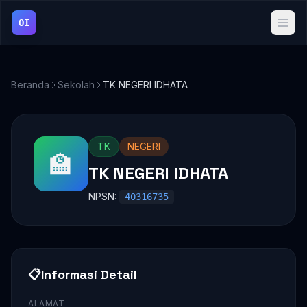
OI
Beranda
Sekolah
TK NEGERI IDHATA
TK
NEGERI
🏫
TK NEGERI IDHATA
NPSN:
40316735
📋
Informasi Detail
ALAMAT