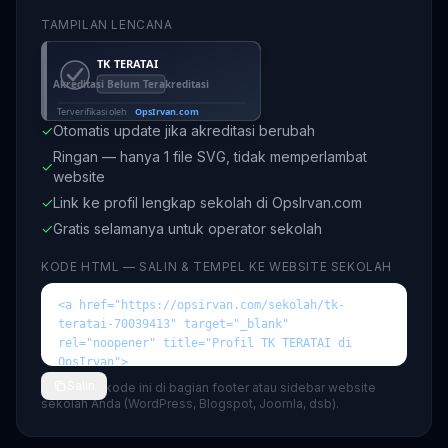
TAMPILAN LENCANA
✓
Otomatis update jika akreditasi berubah
Ringan — hanya 1 file SVG, tidak memperlambat
✓
website
✓
Link ke profil lengkap sekolah di OpsIrvan.com
✓
Gratis selamanya untuk operator sekolah
KODE HTML — SALIN & TEMPEL KE WEBSITE SEKOLAH
Salin
💡 Tempel kode ini di bagian footer atau sidebar website
sekolah Anda (WordPress, Blogspot, Joomla, dsb).