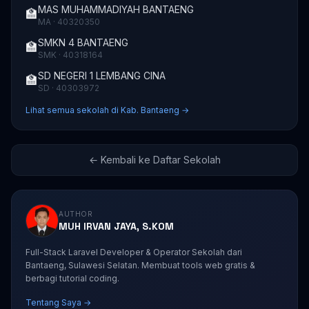
MAS MUHAMMADIYAH BANTAENG
🏫
MA · 40320350
SMKN 4 BANTAENG
🏫
SMK · 40318164
SD NEGERI 1 LEMBANG CINA
🏫
SD · 40303972
Lihat semua sekolah di Kab. Bantaeng →
← Kembali ke Daftar Sekolah
AUTHOR
MUH IRVAN JAYA, S.KOM
Full-Stack Laravel Developer & Operator Sekolah dari
Bantaeng, Sulawesi Selatan. Membuat tools web gratis &
berbagi tutorial coding.
Tentang Saya →