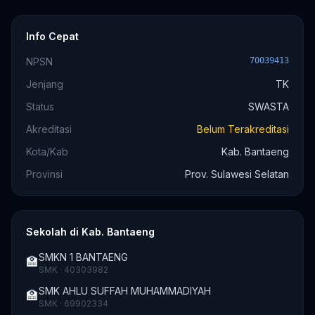
Info Cepat
NPSN
70039413
Jenjang
TK
Status
SWASTA
Akreditasi
Belum Terakreditasi
Kota/Kab
Kab. Bantaeng
Provinsi
Prov. Sulawesi Selatan
Sekolah di Kab. Bantaeng
SMKN 1 BANTAENG
🏫
SMK · 40303982
SMK AHLU SUFFAH MUHAMMADIYAH
🏫
SMK · 69902334