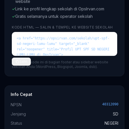
website
✓
Link ke profil lengkap sekolah di OpsIrvan.com
✓
Gratis selamanya untuk operator sekolah
KODE HTML — SALIN & TEMPEL KE WEBSITE SEKOLAH
Salin
💡 Tempel kode ini di bagian footer atau sidebar website
sekolah Anda (WordPress, Blogspot, Joomla, dsb).
Info Cepat
NPSN
40312090
Jenjang
SD
Status
NEGERI