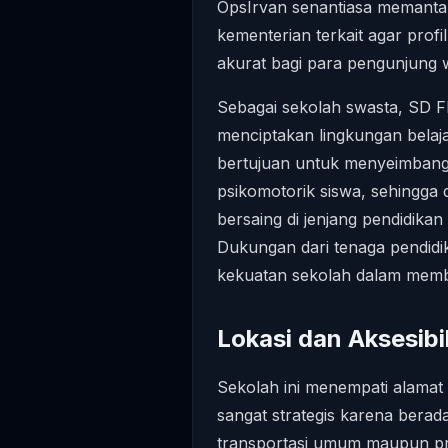
OpsIrvan senantiasa memanta
kementerian terkait agar profi
akurat bagi para pengunjung w
Sebagai sekolah swasta, SD
menciptakan lingkungan belaja
bertujuan untuk menyeimbangka
psikomotorik siswa, sehingga 
bersaing di jenjang pendidika
Dukungan dari tenaga pendidik
kekuatan sekolah dalam membi
Lokasi dan Aksesibil
Sekolah ini menempati alamat d
sangat strategis karena berad
transportasi umum maupun p