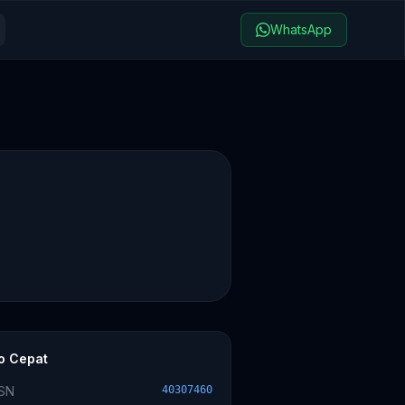
WhatsApp
fo Cepat
SN
40307460