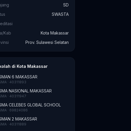
njang
SD
tus
SWASTA
editasi
ta/Kab
Kota Makassar
vinsi
Prov. Sulawesi Selatan
kolah di Kota Makassar
SMAN 6 MAKASSAR
SMA · 40311893
SMA NASIONAL MAKASSAR
SMA · 40311947
SMA CELEBES GLOBAL SCHOOL
SMA · 69824086
SMAN 2 MAKASSAR
SMA · 40311889