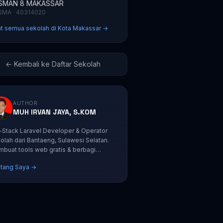
SMAN 8 MAKASSAR
SMA · 40314020
at semua sekolah di Kota Makassar →
← Kembali ke Daftar Sekolah
AUTHOR
MUH IRVAN JAYA, S.KOM
l-Stack Laravel Developer & Operator
olah dari Bantaeng, Sulawesi Selatan.
buat tools web gratis & berbagi
orial coding.
tang Saya →