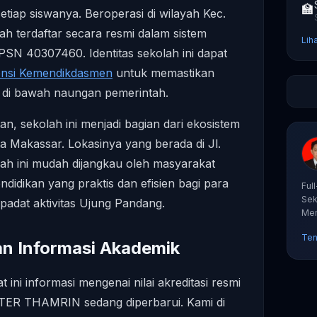
🏫
etiap siswanya. Beroperasi di wilayah Kec.
ah terdaftar secara resmi dalam sistem
Lih
PSN 40307460. Identitas sekolah ini dapat
ensi Kemendikdasmen
untuk memastikan
h di bawah naungan pemerintah.
an, sekolah ini menjadi bagian dari ekosistem
ta Makassar. Lokasinya yang berada di Jl.
h ini mudah dijangkau oleh masyarakat
ndidikan yang praktis dan efisien bagi para
Ful
Sek
 padat aktivitas Ujung Pandang.
Mem
tut
Ten
an Informasi Akademik
t ini informasi mengenai nilai akreditasi resmi
ER THAMRIN sedang diperbarui. Kami di