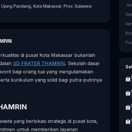
Je
Ujung Pandang, Kota Makassar, Prov. Sulawesi
Sta
Akr
Ko
MRIN
Pro
erkualitas di pusat Kota Makassar bukanlah
adalah
SD FRATER THAMRIN
. Sekolah dasar
Se
n favorit bagi orang tua yang mengutamakan
🏫
 serta kurikulum yang solid bagi putra-putrinya
🏫
THAMRIN
🏫
asta yang berlokasi strategis di pusat kota,
🏫
tmen untuk memberikan layanan