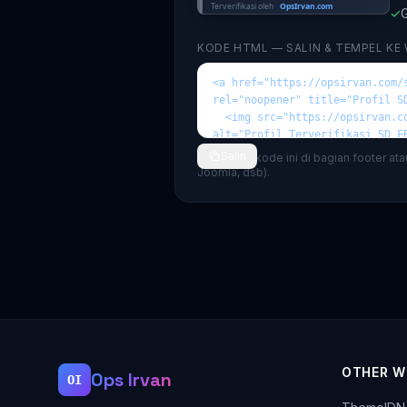
✓
G
KODE HTML — SALIN & TEMPEL KE
Salin
💡 Tempel kode ini di bagian footer at
Joomla, dsb).
OTHER W
Ops Irvan
OI