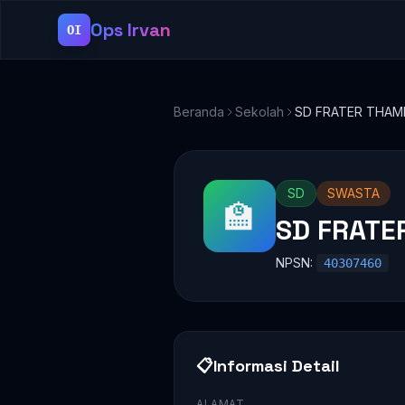
Ops Irvan
OI
Beranda
Sekolah
SD FRATER THAM
SD
SWASTA
🏫
SD FRATE
NPSN:
40307460
📋
Informasi Detail
ALAMAT