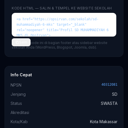
KODE HTML — SALIN & TEMPEL KE WEBSITE SEKOLAH
Salin
💡 Tempel kode ini di bagian footer atau sidebar website
sekolah Anda (WordPress, Blogspot, Joomla, dsb).
Info Cepat
NPSN
40312081
Jenjang
SD
Status
SWASTA
Akreditasi
Kota/Kab
Kota Makassar