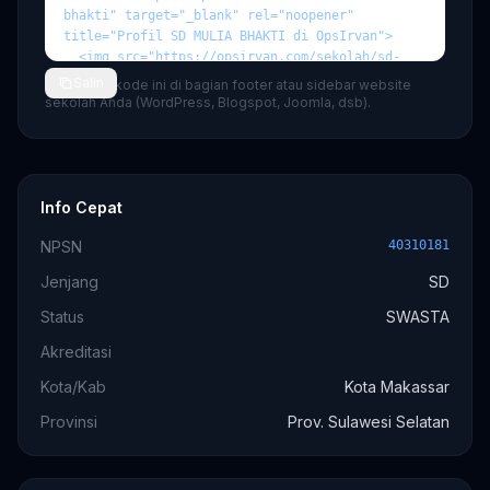
Salin
💡 Tempel kode ini di bagian footer atau sidebar website
sekolah Anda (WordPress, Blogspot, Joomla, dsb).
Info Cepat
NPSN
40310181
Jenjang
SD
Status
SWASTA
Akreditasi
Kota/Kab
Kota Makassar
Provinsi
Prov. Sulawesi Selatan