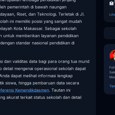
🏫
oleh pemerintah di bawah naungan
yaan, Riset, dan Teknologi. Terletak di Jl.
Lih
lah ini memiliki posisi yang sangat mudah
wilayah Kota Makassar. Sebagai sekolah
tmen untuk memberikan layanan pendidikan
 dengan standar nasional pendidikan di
 dan validitas data bagi para orang tua murid
Ful
 detail mengenai operasional sekolah dapat
Sek
 Anda dapat melihat informasi lengkap
Mem
tut
stik siswa, hingga pembaruan data secara
Ten
eferensi Kemendikdasmen
. Tautan ini
g akurat terkait status sekolah dan detail