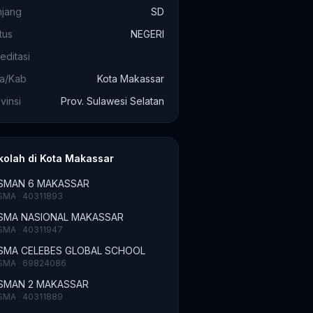
njang
SD
tus
NEGERI
editasi
ta/Kab
Kota Makassar
vinsi
Prov. Sulawesi Selatan
kolah di Kota Makassar
SMAN 6 MAKASSAR
SMA · 40311893
SMA NASIONAL MAKASSAR
SMA · 40311947
SMA CELEBES GLOBAL SCHOOL
SMA · 69824086
SMAN 2 MAKASSAR
SMA · 40311889