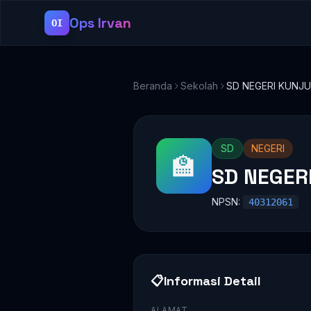
Ops Irvan
OI
Beranda
Sekolah
SD NEGERI KUNJ
SD
NEGERI
🏫
SD NEGER
NPSN:
40312061
📋
Informasi Detail
ALAMAT