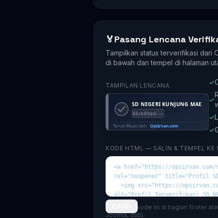
🏅
Pasang Lencana Verifik
Tampilkan status terverifikasi dari
di bawah dan tempel di halaman ut
✓
O
TAMPILAN LENCANA
R
✓
✓
L
✓
G
KODE HTML — SALIN & TEMPEL KE
Salin
💡 Tempel kode ini di bagian footer at
Joomla, dsb).