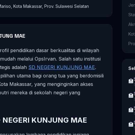
Je
Mariso, Kota Makassar, Prov. Sulawesi Selatan
Sta
Akr
Ko
NJUNG MAE
Pro
fil pendidikan dasar berkualitas di wilayah
mudah melalui OpsIrvan. Salah satu institusi
ategis adalah
SD NEGERI KUNJUNG MAE
.
Se
 pilihan utama bagi orang tua yang berdomisili
🏫
 Kota Makassar, yang menginginkan akses
putri mereka di sekolah negeri yang
🏫
🏫
 SD NEGERI KUNJUNG MAE
🏫
upakan lembaga pendidikan jenjang