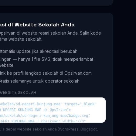
asi di Website Sekolah Anda
 OpsIrvan di website resmi sekolah Anda. Salin kode
ama website sekolah.
tomatis update jika akreditasi berubah
ingan — hanya 1 file SVG, tidak memperlambat
website
ink ke profil lengkap sekolah di OpsIrvan.com
ratis selamanya untuk operator sekolah
 WEBSITE SEKOLAH
au sidebar website sekolah Anda (WordPress, Blogspot,