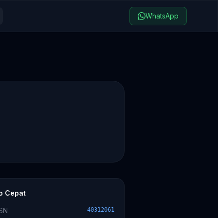
WhatsApp
fo Cepat
SN
40312061