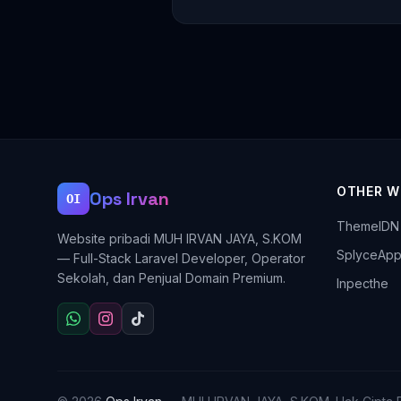
OTHER W
Ops Irvan
OI
ThemeIDN
Website pribadi MUH IRVAN JAYA, S.KOM
SplyceAp
— Full-Stack Laravel Developer, Operator
Sekolah, dan Penjual Domain Premium.
Inpecthe