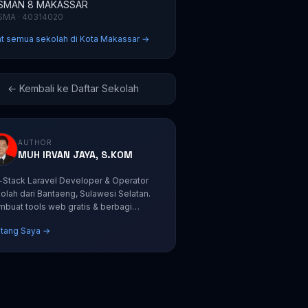
SMAN 8 MAKASSAR
SMA · 40314020
at semua sekolah di Kota Makassar →
← Kembali ke Daftar Sekolah
AUTHOR
MUH IRVAN JAYA, S.KOM
l-Stack Laravel Developer & Operator
olah dari Bantaeng, Sulawesi Selatan.
buat tools web gratis & berbagi
orial coding.
tang Saya →