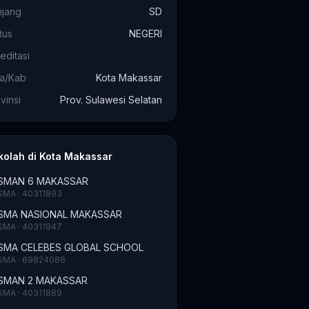
njang
SD
tus
NEGERI
editasi
ta/Kab
Kota Makassar
vinsi
Prov. Sulawesi Selatan
kolah di Kota Makassar
SMAN 6 MAKASSAR
SMA · 40311893
SMA NASIONAL MAKASSAR
SMA · 40311947
SMA CELEBES GLOBAL SCHOOL
SMA · 69824086
SMAN 2 MAKASSAR
SMA · 40311889