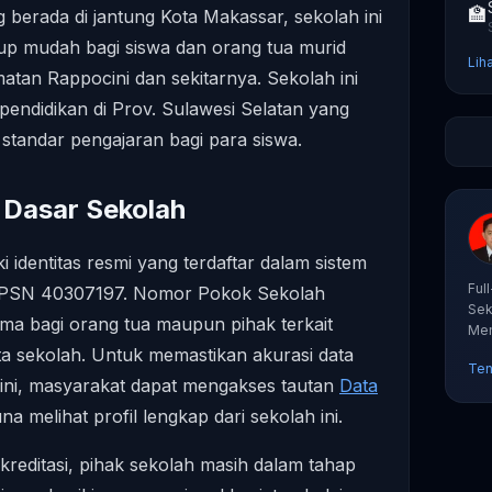
🏫
g berada di jantung Kota Makassar, sekolah ini
ukup mudah bagi siswa dan orang tua murid
Lih
atan Rappocini dan sekitarnya. Sekolah ini
 pendidikan di Prov. Sulawesi Selatan yang
standar pengajaran bagi para siswa.
i Dasar Sekolah
dentitas resmi yang terdaftar dalam sistem
Ful
 NPSN 40307197. Nomor Pokok Sekolah
Sek
ama bagi orang tua maupun pihak terkait
Mem
tut
ta sekolah. Untuk memastikan akurasi data
Ten
ini, masyarakat dapat mengakses tautan
Data
na melihat profil lengkap dari sekolah ini.
 akreditasi, pihak sekolah masih dalam tahap