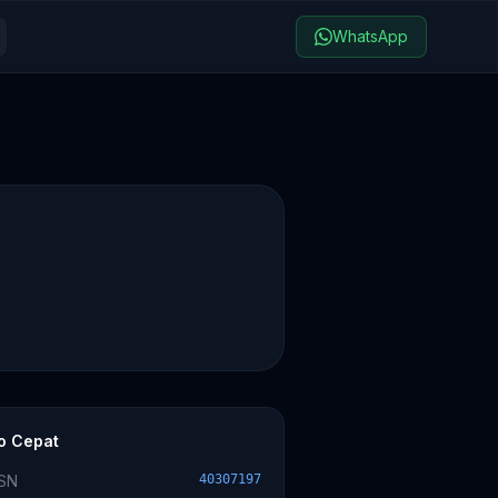
WhatsApp
fo Cepat
SN
40307197