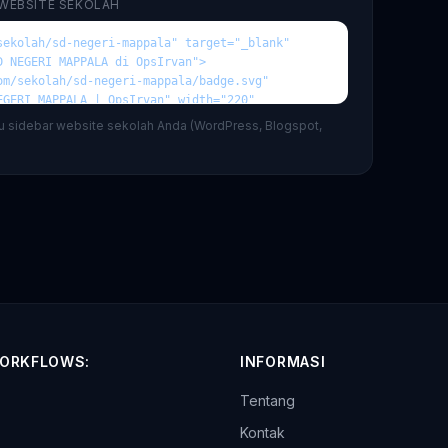
 WEBSITE SEKOLAH
au sidebar website sekolah Anda (WordPress, Blogspot,
ORKFLOWS:
INFORMASI
Tentang
p
Kontak