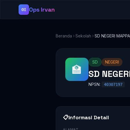
Ops Irvan
OI
Beranda
Sekolah
SD NEGERI MAPPA
SD
NEGERI
🏫
SD NEGER
NPSN:
40307197
📋
Informasi Detail
ALAMAT