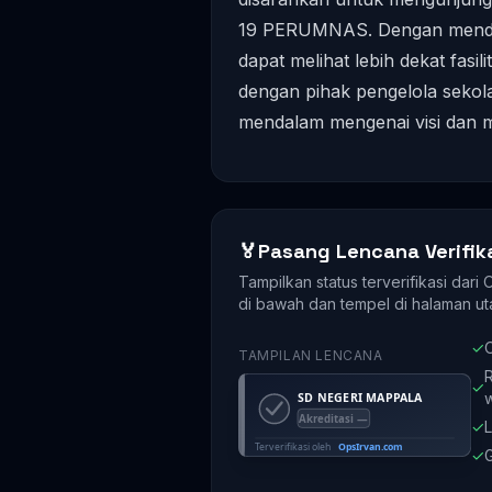
19 PERUMNAS. Dengan mendata
dapat melihat lebih dekat fasil
dengan pihak pengelola seko
mendalam mengenai visi dan 
🏅
Pasang Lencana Verifik
Tampilkan status terverifikasi dari
di bawah dan tempel di halaman ut
✓
O
TAMPILAN LENCANA
R
✓
✓
L
✓
G