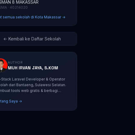
SMAN 8 MAKASSAR
SMA · 40314020
at semua sekolah di Kota Makassar →
← Kembali ke Daftar Sekolah
AUTHOR
MUH IRVAN JAYA, S.KOM
l-Stack Laravel Developer & Operator
olah dari Bantaeng, Sulawesi Selatan.
buat tools web gratis & berbagi
orial coding.
tang Saya →