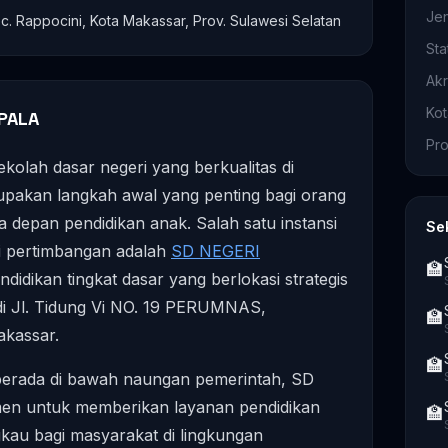
Je
c. Rappocini, Kota Makassar, Prov. Sulawesi Selatan
Sta
Akr
Ko
PALA
Pro
kolah dasar negeri yang berkualitas di
upakan langkah awal yang penting bagi orang
depan pendidikan anak. Salah satu instansi
Se
i pertimbangan adalah
SD NEGERI
🏫
endidikan tingkat dasar yang berlokasi strategis
di Jl. Tidung Vi NO. 19 PERUMNAS,
🏫
akassar.
🏫
 berada di bawah naungan pemerintah, SD
n untuk memberikan layanan pendidikan
🏫
ngkau bagi masyarakat di lingkungan