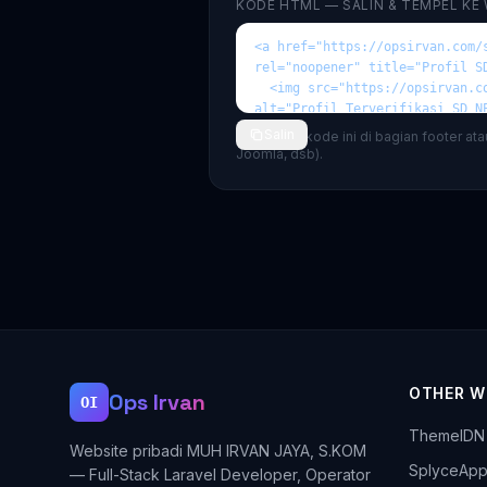
KODE HTML — SALIN & TEMPEL KE
Salin
💡 Tempel kode ini di bagian footer at
Joomla, dsb).
OTHER W
Ops Irvan
OI
ThemeIDN
Website pribadi MUH IRVAN JAYA, S.KOM
SplyceAp
— Full-Stack Laravel Developer, Operator