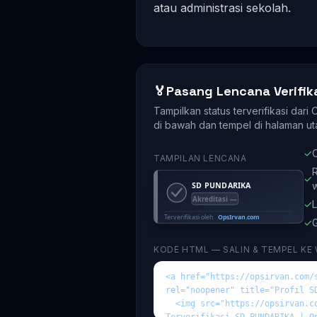
atau administrasi sekolah.
🏅
Pasang Lencana Verifik
Tampilkan status terverifikasi dari
di bawah dan tempel di halaman ut
✓
O
TAMPILAN LENCANA
R
✓
✓
L
✓
G
KODE HTML — SALIN & TEMPEL KE