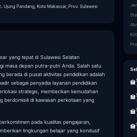
Je
ec. Ujung Pandang, Kota Makassar, Prov. Sulawesi
Sta
Akr
Ko
Pro
asar yang tepat di Sulawesi Selatan
gi masa depan putra-putri Anda. Salah satu
Se
g berada di pusat aktivitas pendidikan adalah
🏫
 hadir sebagai penyedia layanan pendidikan
erlokasi strategis, memberikan kemudahan
🏫
g berdomisili di kawasan perkotaan yang
🏫
berkomitmen pada kualitas pengajaran,
🏫
mberikan lingkungan belajar yang kondusif