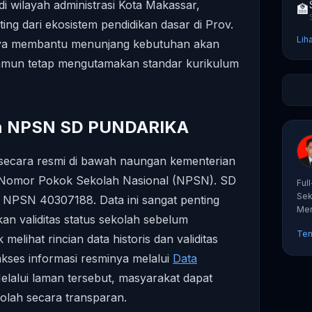
di wilayah administrasi Kota Makassar,
🏫
ting dari ekosistem pendidikan dasar di Prov.
Lih
nya membantu menunjang kebutuhan akan
namun tetap mengutamakan standar kurikulum
an NPSN SD PUNDARIKA
r secara resmi di bawah naungan kementerian
pa Nomor Pokok Sekolah Nasional (NPSN). SD
Ful
Sek
NPSN 40307188. Data ini sangat penting
Mem
an validitas status sekolah sebelum
tut
Ten
elihat rincian data historis dan validitas
akses informasi resminya melalui
Data
Melalui laman tersebut, masyarakat dapat
lah secara transparan.