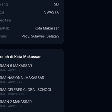
njang
SD
tus
SWASTA
editasi
ta/Kab
Kota Makassar
vinsi
Prov. Sulawesi Selatan
kolah di Kota Makassar
SMAN 6 MAKASSAR
SMA · 40311893
SMA NASIONAL MAKASSAR
SMA · 40311947
SMA CELEBES GLOBAL SCHOOL
SMA · 69824086
SMAN 2 MAKASSAR
SMA · 40311889