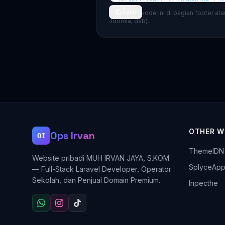
Salin
💡 Tempel kode ini di bagian footer at
Joomla, dsb).
OTHER W
Ops Irvan
OI
ThemeIDN
Website pribadi MUH IRVAN JAYA, S.KOM
SplyceAp
— Full-Stack Laravel Developer, Operator
Sekolah, dan Penjual Domain Premium.
Inpecthe