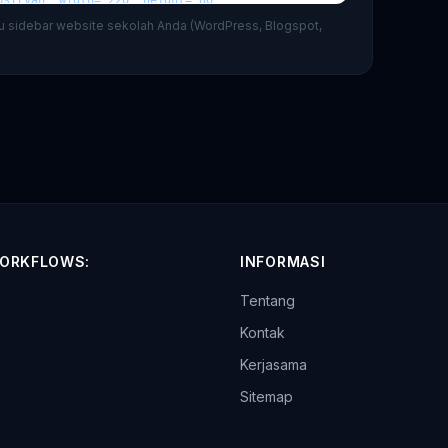
au sidebar website sekolah Anda (WordPress, Blogspot,
ORKFLOWS:
INFORMASI
Tentang
p
Kontak
Kerjasama
Sitemap