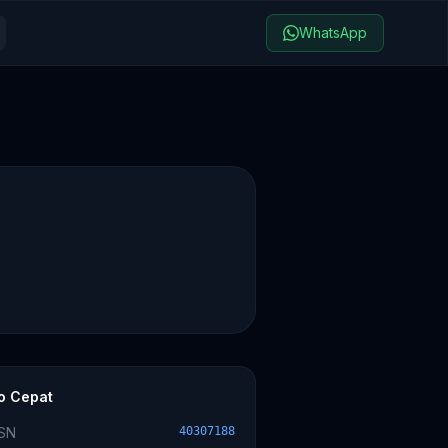
WhatsApp
fo Cepat
SN
40307188