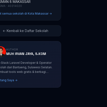
SMAN 8 MAKASSAR
SMA · 40314020
at semua sekolah di Kota Makassar →
← Kembali ke Daftar Sekolah
AUTHOR
MUH IRVAN JAYA, S.KOM
l-Stack Laravel Developer & Operator
olah dari Bantaeng, Sulawesi Selatan.
buat tools web gratis & berbagi
orial coding.
tang Saya →