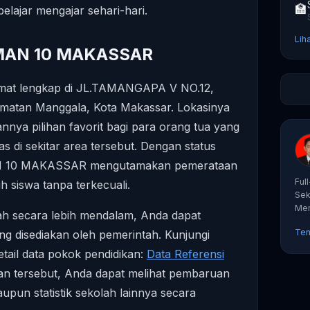
🏫
elajar mengajar sehari-hari.
Lih
 SMAN 10 MAKASSAR
t lengkap di JL.TAMANGAPA V NO.12,
amatan Manggala, Kota Makassar. Lokasinya
nya pilihan favorit bagi para orang tua yang
 di sekitar area tersebut. Dengan status
MAN 10 MAKASSAR mengutamakan pemerataan
Ful
uh siswa tanpa terkecuali.
Sek
Mem
ah secara lebih mendalam, Anda dapat
tut
Ten
ng disediakan oleh pemerintah. Kunjungi
etail data pokok pendidikan:
Data Referensi
man tersebut, Anda dapat melihat pembaruan
aupun statistik sekolah lainnya secara