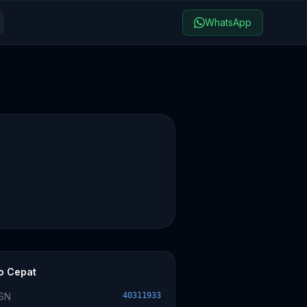
WhatsApp
fo Cepat
SN
40311933