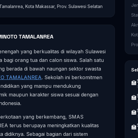
Je
amalanrea, Kota Makassar, Prov. Sulawesi Selatan
Sta
Akr
Ko
MINOTO TAMALANREA
Pro
menengah yang berkualitas di wilayah Sulawesi
a bagi orang tua dan calon siswa. Salah satu
ang berada di bawah naungan sektor swasta
Se
TO TAMALANREA
. Sekolah ini berkomitmen
🏫
endidikan yang mampu mendukung
ik maupun karakter siswa sesuai dengan
🏫
ndonesia.
🏫
ah perkotaan yang berkembang, SMAS
erus berupaya meningkatkan kualitas
🏫
a didiknya. Sebagai bagian dari sistem