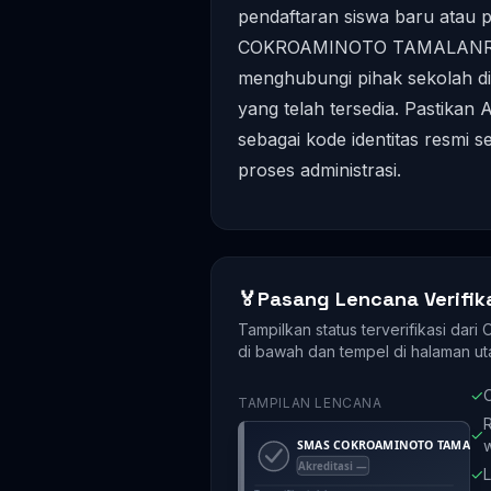
pendaftaran siswa baru atau 
COKROAMINOTO TAMALANREA,
menghubungi pihak sekolah di 
yang telah tersedia. Pastika
sebagai kode identitas resmi 
proses administrasi.
🏅
Pasang Lencana Verifik
Tampilkan status terverifikasi dari
di bawah dan tempel di halaman ut
✓
O
TAMPILAN LENCANA
R
✓
✓
L