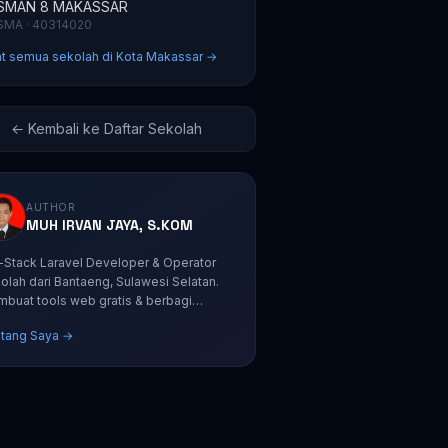
SMAN 8 MAKASSAR
SMA · 40314020
at semua sekolah di Kota Makassar →
← Kembali ke Daftar Sekolah
AUTHOR
MUH IRVAN JAYA, S.KOM
l-Stack Laravel Developer & Operator
olah dari Bantaeng, Sulawesi Selatan.
buat tools web gratis & berbagi
orial coding.
tang Saya →