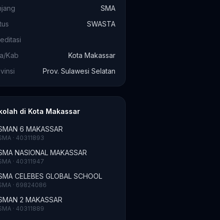
njang
SMA
tus
SWASTA
editasi
ta/Kab
Kota Makassar
vinsi
Prov. Sulawesi Selatan
kolah di Kota Makassar
SMAN 6 MAKASSAR
SMA · 40311893
SMA NASIONAL MAKASSAR
SMA · 40311947
SMA CELEBES GLOBAL SCHOOL
SMA · 69824086
SMAN 2 MAKASSAR
SMA · 40311889