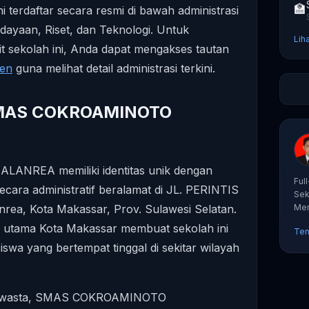
🏫
ni terdaftar secara resmi di bawah administrasi
dayaan, Riset, dan Teknologi. Untuk
Lih
ait sekolah ini, Anda dapat mengakses tautan
men
guna melihat detail administrasi terkini.
i SMAS COKROAMINOTO
REA memiliki identitas unik dengan
Ful
cara administratif beralamat di JL. PERINTIS
Sek
a, Kota Makassar, Prov. Sulawesi Selatan.
Mem
tut
ur utama Kota Makassar membuat sekolah ini
Ten
swa yang bertempat tinggal di sekitar wilayah
n swasta, SMAS COKROAMINOTO