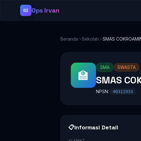
Ops Irvan
OI
Beranda
Sekolah
SMAS COKROAMI
SMA
SWASTA
🏫
SMAS CO
NPSN:
40311933
📋
Informasi Detail
ALAMAT