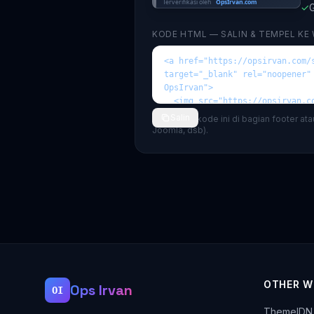
✓
G
KODE HTML — SALIN & TEMPEL KE
Salin
💡 Tempel kode ini di bagian footer at
Joomla, dsb).
OTHER W
Ops Irvan
OI
ThemeIDN