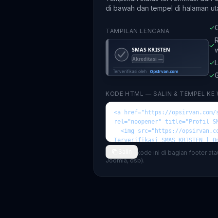
di bawah dan tempel di halaman ut
✓
O
TAMPILAN LENCANA
R
✓
✓
L
✓
G
KODE HTML — SALIN & TEMPEL KE
Salin
💡 Tempel kode ini di bagian footer at
Joomla, dsb).