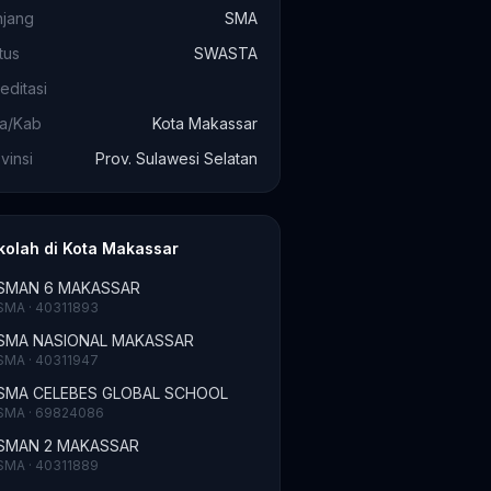
njang
SMA
tus
SWASTA
editasi
ta/Kab
Kota Makassar
vinsi
Prov. Sulawesi Selatan
kolah di Kota Makassar
SMAN 6 MAKASSAR
SMA · 40311893
SMA NASIONAL MAKASSAR
SMA · 40311947
SMA CELEBES GLOBAL SCHOOL
SMA · 69824086
SMAN 2 MAKASSAR
SMA · 40311889