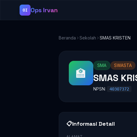
Ops Irvan
OI
Beranda
Sekolah
SMAS KRISTEN
SMA
SWASTA
🏫
SMAS KRI
NPSN:
40307372
📋
Informasi Detail
ALAMAT