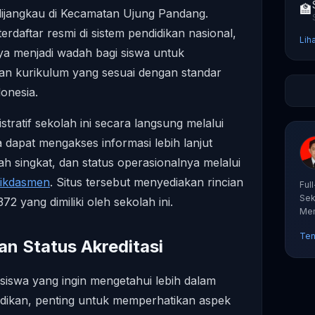
🏫
jangkau di Kecamatan Ujung Pandang.
rdaftar resmi di sistem pendidikan nasional,
Lih
a menjadi wadah bagi siswa untuk
 kurikulum yang sesuai dengan standar
donesia.
tratif sekolah ini secara langsung melalui
 dapat mengakses informasi lebih lanjut
ah singkat, dan status operasionalnya melalui
dikdasmen
. Situs tersebut menyediakan rincian
Ful
Sek
yang dimiliki oleh sekolah ini.
Mem
tut
Ten
an Status Akreditasi
siswa yang ingin mengetahui lebih dalam
didikan, penting untuk memperhatikan aspek