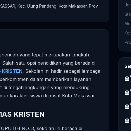
Je
SSAR, Kec. Ujung Pandang, Kota Makassar, Prov.
Sta
Akr
Ko
Pro
 menengah yang tepat merupakan langkah
. Salah satu opsi pendidikan yang berada di
Se
 KRISTEN
. Sekolah ini hadir sebagai lembaga
🏫
 berkomitmen dalam memberikan layanan
if di tengah lingkungan yang mendukung
🏫
n karakter siswa di pusat Kota Makassar.
🏫
SMAS KRISTEN
🏫
UPUTIH NO. 3, sekolah ini berada di