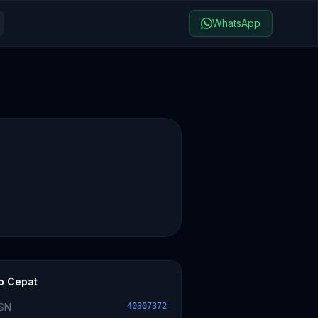
WhatsApp
fo Cepat
SN
40307372