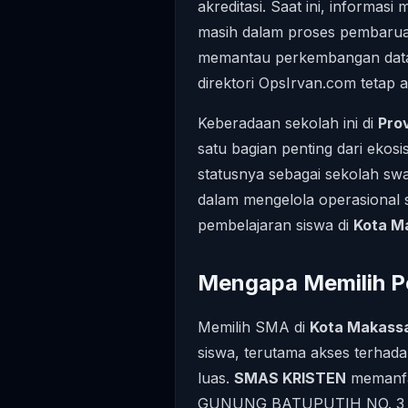
akreditasi. Saat ini, informasi
masih dalam proses pembaruan
memantau perkembangan data t
direktori OpsIrvan.com tetap 
Keberadaan sekolah ini di
Pro
satu bagian penting dari ekos
statusnya sebagai sekolah sw
dalam mengelola operasional 
pembelajaran siswa di
Kota M
Mengapa Memilih Pe
Memilih SMA di
Kota Makass
siswa, terutama akses terhadap
luas.
SMAS KRISTEN
memanfaa
GUNUNG BATUPUTIH NO. 3 un