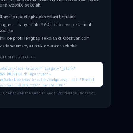
ama website sekolah.
tomatis update jika akreditasi berubah
ingan — hanya 1 file SVG, tidak memperlambat
website
ink ke profil lengkap sekolah di OpsIrvan.com
ratis selamanya untuk operator sekolah
 WEBSITE SEKOLAH
au sidebar website sekolah Anda (WordPress, Blogspot,