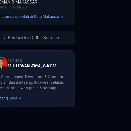
SMAN 8 MAKASSAR
SMA · 40314020
at semua sekolah di Kota Makassar →
← Kembali ke Daftar Sekolah
AUTHOR
MUH IRVAN JAYA, S.KOM
l-Stack Laravel Developer & Operator
olah dari Bantaeng, Sulawesi Selatan.
buat tools web gratis & berbagi
orial coding.
tang Saya →