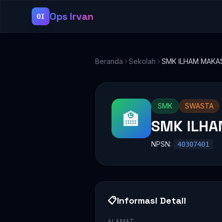
Ops Irvan
OI
Beranda
Sekolah
SMK ILHAM MAKA
SMK
SWASTA
🏫
SMK ILH
NPSN:
40307401
📋
Informasi Detail
ALAMAT