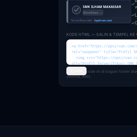
R
✓
✓
L
✓
G
KODE HTML — SALIN & TEMPEL KE
Salin
💡 Tempel kode ini di bagian footer at
Joomla, dsb).