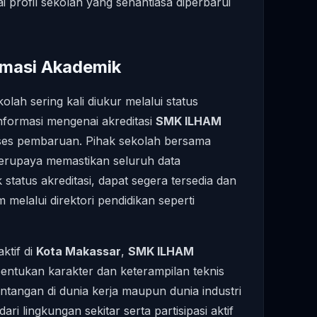
 profil sekolah yang senantiasa diperbarui
ormasi Akademik
olah sering kali diukur melalui status
 informasi mengenai akreditasi
SMK ILHAM
es pembaruan. Pihak sekolah bersama
 berupaya memastikan seluruh data
status akreditasi, dapat segera tersedia dan
melalui direktori pendidikan seperti
ktif di
Kota Makassar
,
SMK ILHAM
ntukan karakter dan keterampilan teknis
ntangan di dunia kerja maupun dunia industri
ari lingkungan sekitar serta partisipasi aktif