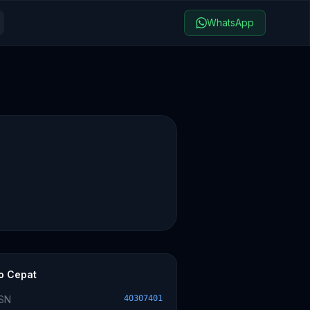
WhatsApp
fo Cepat
SN
40307401