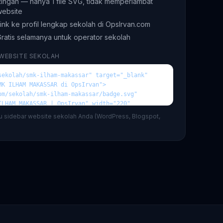
ingan — hanya 1 file SVG, tidak memperlambat
website
ink ke profil lengkap sekolah di OpsIrvan.com
ratis selamanya untuk operator sekolah
 WEBSITE SEKOLAH
au sidebar website sekolah Anda (WordPress, Blogspot,