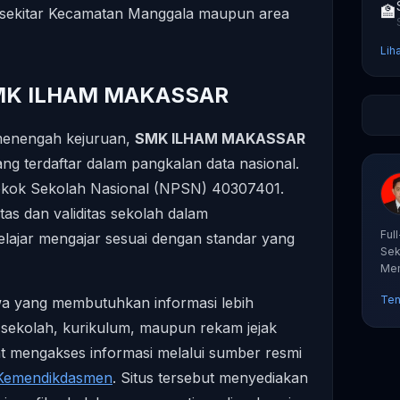
🏫
di sekitar Kecamatan Manggala maupun area
Lih
 SMK ILHAM MAKASSAR
menengah kejuruan,
SMK ILHAM MAKASSAR
ang terdaftar dalam pangkalan data nasional.
Pokok Sekolah Nasional (NPSN) 40307401.
litas dan validitas sekolah dalam
Ful
lajar mengajar sesuai dengan standar yang
Sek
Mem
tut
Ten
swa yang membutuhkan informasi lebih
ik sekolah, kurikulum, maupun rekam jejak
at mengakses informasi melalui sumber resmi
 Kemendikdasmen
. Situs tersebut menyediakan