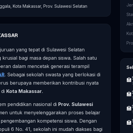
Je
gala, Kota Makassar, Prov. Sulawesi Selatan
Sta
Akr
Ko
KASSAR
Pro
ejuruan yang tepat di Sulawesi Selatan
krusial bagi masa depan siswa. Salah satu
eran dalam mencetak generasi terampil
Se
AR
. Sebagai sekolah swasta yang berlokasi di
🏫
i terus berupaya memberikan kontribusi nyata
 di
Kota Makassar
.
🏫
em pendidikan nasional di
Prov. Sulawesi
🏫
tmen untuk menyelenggarakan proses belajar
a pengembangan kompetensi siswa. Dengan
🏫
opuli 6 No. 41, sekolah ini mudah diakses bagi