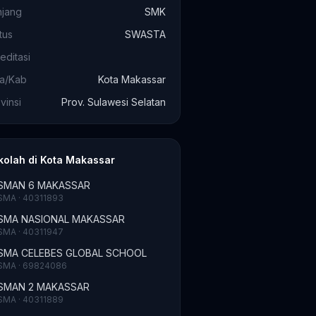
njang
SMK
tus
SWASTA
editasi
ta/Kab
Kota Makassar
vinsi
Prov. Sulawesi Selatan
kolah di Kota Makassar
SMAN 6 MAKASSAR
SMA · 40311893
SMA NASIONAL MAKASSAR
SMA · 40311947
SMA CELEBES GLOBAL SCHOOL
SMA · 69824086
SMAN 2 MAKASSAR
SMA · 40311889