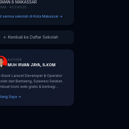
SMAN 8 MAKASSAR
SMA · 40314020
at semua sekolah di Kota Makassar →
← Kembali ke Daftar Sekolah
AUTHOR
MUH IRVAN JAYA, S.KOM
l-Stack Laravel Developer & Operator
olah dari Bantaeng, Sulawesi Selatan.
buat tools web gratis & berbagi
orial coding.
tang Saya →