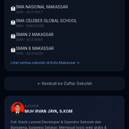
SMA NASIONAL MAKASSAR
🏫
SMA · 40311947
SMA CELEBES GLOBAL SCHOOL
🏫
SMA · 69824086
SMAN 2 MAKASSAR
🏫
SMA · 40311889
SMAN 8 MAKASSAR
🏫
SMA · 40314020
Lihat semua sekolah di Kota Makassar →
← Kembali ke Daftar Sekolah
AUTHOR
MUH IRVAN JAYA, S.KOM
Full-Stack Laravel Developer & Operator Sekolah dari
Bantaeng, Sulawesi Selatan. Membuat tools web gratis &