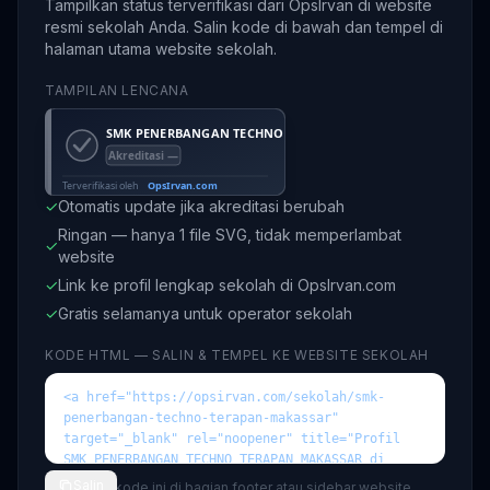
Tampilkan status terverifikasi dari OpsIrvan di website
resmi sekolah Anda. Salin kode di bawah dan tempel di
halaman utama website sekolah.
TAMPILAN LENCANA
✓
Otomatis update jika akreditasi berubah
Ringan — hanya 1 file SVG, tidak memperlambat
✓
website
✓
Link ke profil lengkap sekolah di OpsIrvan.com
✓
Gratis selamanya untuk operator sekolah
KODE HTML — SALIN & TEMPEL KE WEBSITE SEKOLAH
Salin
💡 Tempel kode ini di bagian footer atau sidebar website