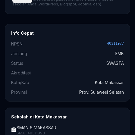
sekolah Anda (WordPress, Blogspot, Joomla, dsb).
Info Cepat
NPSN
40311977
Jenjang
SMK
Status
SWASTA
Akreditasi
Kota/Kab
Kota Makassar
Provinsi
Prov. Sulawesi Selatan
Sekolah di Kota Makassar
SMAN 6 MAKASSAR
🏫
SMA · 40311893