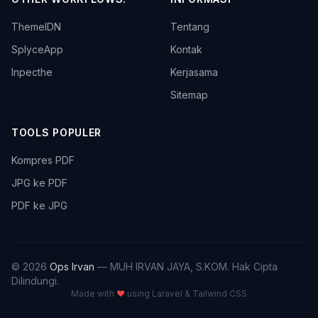
ThemeIDN
Tentang
SplyceApp
Kontak
Inpecthe
Kerjasama
Sitemap
TOOLS POPULER
Kompres PDF
JPG ke PDF
PDF ke JPG
© 2026
Ops Irvan
— MUH IRVAN JAYA, S.KOM. Hak Cipta
Dilindungi.
Made with
♥
using Laravel & Tailwind CSS