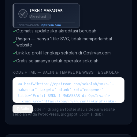
✓
Otomatis update jika akreditasi berubah
Ringan — hanya 1 file SVG, tidak memperlambat
✓
website
✓
Link ke profil lengkap sekolah di OpsIrvan.com
✓
Gratis selamanya untuk operator sekolah
KODE HTML — SALIN & TEMPEL KE WEBSITE SEKOLAH
Salin
💡 Tempel kode ini di bagian footer atau sidebar website
sekolah Anda (WordPress, Blogspot, Joomla, dsb).