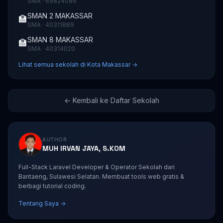
SMA · 69824086
SMAN 2 MAKASSAR
🏫
SMA · 40311889
SMAN 8 MAKASSAR
🏫
SMA · 40314020
Lihat semua sekolah di Kota Makassar →
← Kembali ke Daftar Sekolah
AUTHOR
MUH IRVAN JAYA, S.KOM
Full-Stack Laravel Developer & Operator Sekolah dari
Bantaeng, Sulawesi Selatan. Membuat tools web gratis &
berbagi tutorial coding.
Tentang Saya →