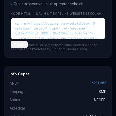
✓
Gratis selamanya untuk operator sekolah
KODE HTML — SALIN & TEMPEL KE WEBSITE SEKOLAH
Salin
💡 Tempel kode ini di bagian footer atau sidebar website
sekolah Anda (WordPress, Blogspot, Joomla, dsb).
Info Cepat
NPSN
40311969
Jenjang
SMK
Status
NEGERI
Akreditasi