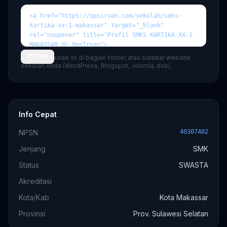
Salin
💡 Tempel kode ini di bagian footer atau sidebar website
sekolah Anda (WordPress, Blogspot, Joomla, dsb).
Info Cepat
NPSN
40307402
Jenjang
SMK
Status
SWASTA
Akreditasi
Kota/Kab
Kota Makassar
Provinsi
Prov. Sulawesi Selatan