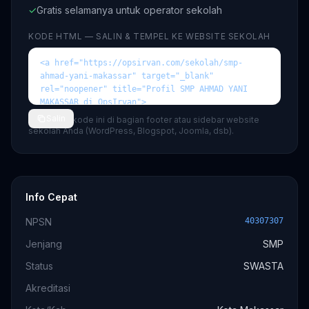
✓
Gratis selamanya untuk operator sekolah
KODE HTML — SALIN & TEMPEL KE WEBSITE SEKOLAH
Salin
💡 Tempel kode ini di bagian footer atau sidebar website
sekolah Anda (WordPress, Blogspot, Joomla, dsb).
Info Cepat
NPSN
40307307
Jenjang
SMP
Status
SWASTA
Akreditasi