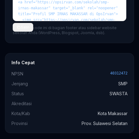
Salin
💡 Tempel kode ini di bagian footer atau sidebar website
sekolah Anda (WordPress, Blogspot, Joomla, dsb).
Info Cepat
NPSN
40312472
Jenjang
SMP
Status
SWASTA
Akreditasi
Kota/Kab
Kota Makassar
Provinsi
Prov. Sulawesi Selatan