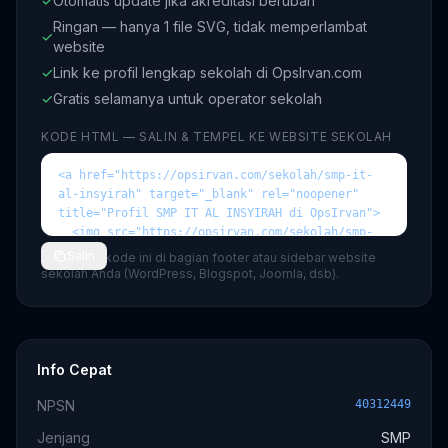
✓
Otomatis update jika akreditasi berubah
Ringan — hanya 1 file SVG, tidak memperlambat
✓
website
✓
Link ke profil lengkap sekolah di OpsIrvan.com
✓
Gratis selamanya untuk operator sekolah
KODE HTML — SALIN & TEMPEL KE WEBSITE SEKOLAH
Salin
💡 Tempel kode ini di bagian footer atau sidebar website
sekolah Anda (WordPress, Blogspot, Joomla, dsb).
Info Cepat
NPSN
40312449
Jenjang
SMP