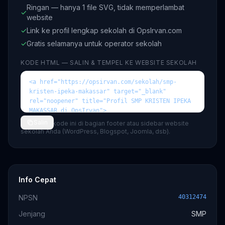
Ringan — hanya 1 file SVG, tidak memperlambat
✓
website
✓
Link ke profil lengkap sekolah di OpsIrvan.com
✓
Gratis selamanya untuk operator sekolah
KODE HTML — SALIN & TEMPEL KE WEBSITE SEKOLAH
Salin
💡 Tempel kode ini di bagian footer atau sidebar website
sekolah Anda (WordPress, Blogspot, Joomla, dsb).
Info Cepat
NPSN
40312474
Jenjang
SMP