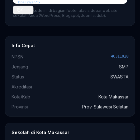
Salin
💡 Tempel kode ini di bagian footer atau sidebar website
sekolah Anda (WordPress, Blogspot, Joomla, dsb).
Info Cepat
NPSN
40311928
Jenjang
SMP
Status
SWASTA
Akreditasi
Kota/Kab
Kota Makassar
Provinsi
Prov. Sulawesi Selatan
Sekolah di Kota Makassar