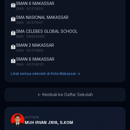
SMAN 6 MAKASSAR
🏫
SMA · 40311893
SMA NASIONAL MAKASSAR
🏫
SMA · 40311947
SMA CELEBES GLOBAL SCHOOL
🏫
SMA · 69824086
SMAN 2 MAKASSAR
🏫
SMA · 40311889
SMAN 8 MAKASSAR
🏫
SMA · 40314020
Lihat semua sekolah di Kota Makassar →
← Kembali ke Daftar Sekolah
AUTHOR
MUH IRVAN JAYA, S.KOM