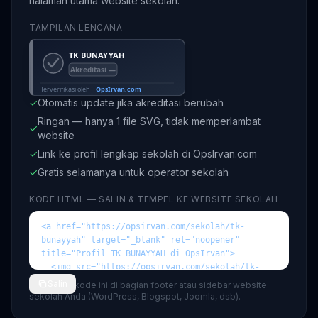
halaman utama website sekolah.
TAMPILAN LENCANA
✓
Otomatis update jika akreditasi berubah
Ringan — hanya 1 file SVG, tidak memperlambat
✓
website
✓
Link ke profil lengkap sekolah di OpsIrvan.com
✓
Gratis selamanya untuk operator sekolah
KODE HTML — SALIN & TEMPEL KE WEBSITE SEKOLAH
Salin
💡 Tempel kode ini di bagian footer atau sidebar website
sekolah Anda (WordPress, Blogspot, Joomla, dsb).