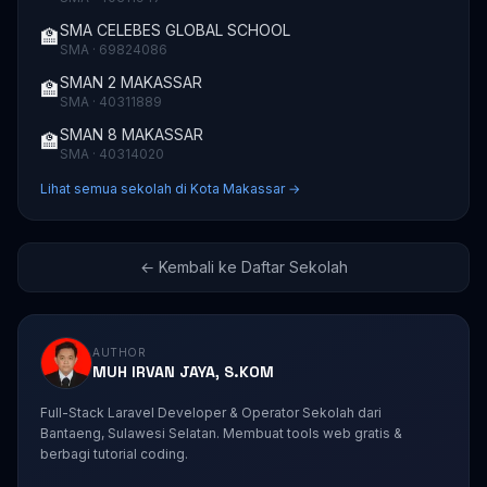
SMA CELEBES GLOBAL SCHOOL
🏫
SMA · 69824086
SMAN 2 MAKASSAR
🏫
SMA · 40311889
SMAN 8 MAKASSAR
🏫
SMA · 40314020
Lihat semua sekolah di Kota Makassar →
← Kembali ke Daftar Sekolah
AUTHOR
MUH IRVAN JAYA, S.KOM
Full-Stack Laravel Developer & Operator Sekolah dari
Bantaeng, Sulawesi Selatan. Membuat tools web gratis &
berbagi tutorial coding.