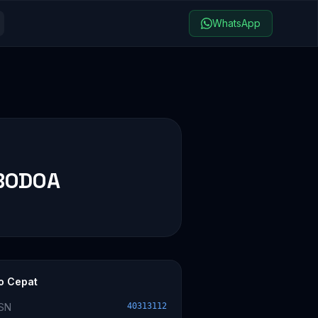
WhatsApp
 BODOA
fo Cepat
SN
40313112