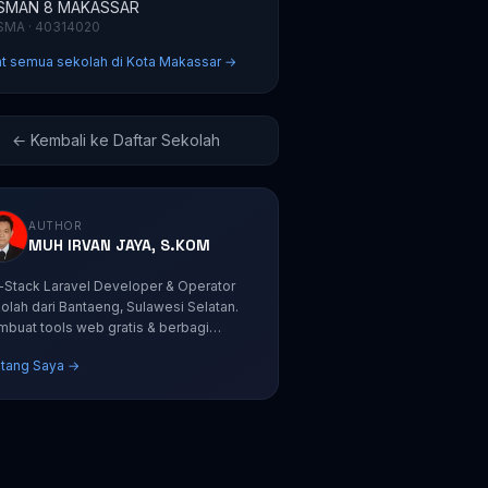
SMAN 8 MAKASSAR
SMA · 40314020
at semua sekolah di Kota Makassar →
← Kembali ke Daftar Sekolah
AUTHOR
MUH IRVAN JAYA, S.KOM
l-Stack Laravel Developer & Operator
olah dari Bantaeng, Sulawesi Selatan.
buat tools web gratis & berbagi
orial coding.
tang Saya →