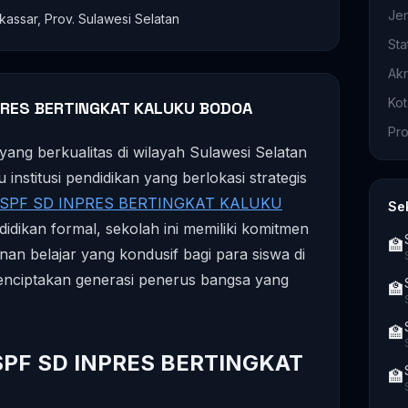
Je
kassar, Prov. Sulawesi Selatan
Sta
Akr
Ko
PRES BERTINGKAT KALUKU BODOA
Pro
yang berkualitas di wilayah Sulawesi Selatan
 institusi pendidikan yang berlokasi strategis
SPF SD INPRES BERTINGKAT KALUKU
Se
idikan formal, sekolah ini memiliki komitmen
🏫
nan belajar yang kondusif bagi para siswa di
enciptakan generasi penerus bangsa yang
🏫
🏫
T SPF SD INPRES BERTINGKAT
🏫