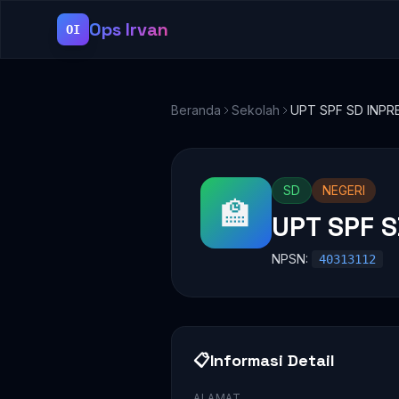
Ops Irvan
OI
Beranda
Sekolah
UPT SPF SD INPR
SD
NEGERI
🏫
UPT SPF 
NPSN:
40313112
📋
Informasi Detail
ALAMAT