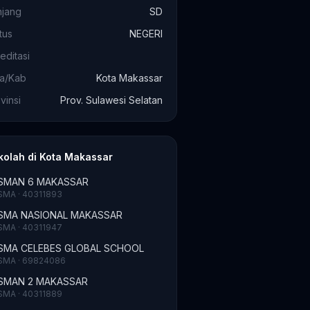
njang
SD
tus
NEGERI
editasi
ta/Kab
Kota Makassar
vinsi
Prov. Sulawesi Selatan
kolah di Kota Makassar
SMAN 6 MAKASSAR
SMA · 40311893
SMA NASIONAL MAKASSAR
SMA · 40311947
SMA CELEBES GLOBAL SCHOOL
SMA · 69824086
SMAN 2 MAKASSAR
SMA · 40311889