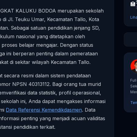
🏫
NGKAT KALUKU BODOA merupakan sekolah
Lih
 di Jl. Teuku Umar, Kecamatan Tallo, Kota
tan. Sebagai satuan pendidikan jenjang SD,
kulum nasional yang ditetapkan oleh
roses belajar mengajar. Dengan status
aga ini berperan penting dalam pemerataan
kat di sekitar wilayah Kecamatan Tallo.
at secara resmi dalam sistem pendataan
Ful
omor NPSN 40313112. Bagi orang tua murid
Sek
erifikasi data statistik, profil operasional,
Mem
tut
ekolah ini, Anda dapat mengakses informasi
Ten
smi
Data Referensi Kemendikdasmen
. Data
formasi penting yang menjadi acuan validitas
ansi pendidikan terkait.