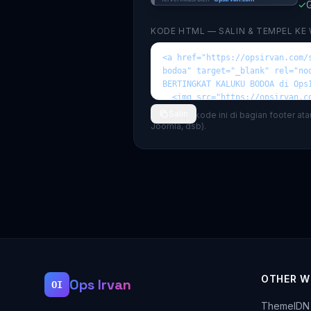
✓
G
KODE HTML — SALIN & TEMPEL KE
Salin
💡 Tempel kode ini di bagian footer at
Joomla, dsb).
OTHER W
Ops Irvan
OI
ThemeIDN